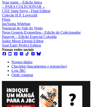
Your name. - Edição única
-- PARA COLECIONAR --
CDZ Saint Seiya - Final Edition
Coleção H.P. Lovecraft
Fênix
InuYasha Wideban
Nausicaä do Vale do Vento
Neon Genesis Evangelion - Edição de Colecionador
Parasyte – Edição Especial Colorida
Sailor Moon Eternal Editon
Soul Eater Perfect Edition
Nossas redes sociais
Nossos títulos
Checklist (lançamentos e reposições)
Loja JBC
Onde comprar