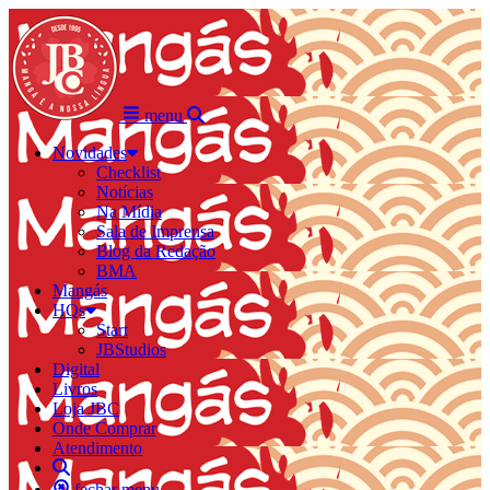
menu
Novidades
Checklist
Notícias
Na Mídia
Sala de Imprensa
Blog da Redação
BMA
Mangás
HQs
Start
JBStudios
Digital
Livros
Loja JBC
Onde Comprar
Atendimento
fechar menu