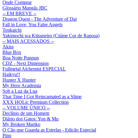
Onde Comprar
Glossário Mangás JBC
-- EM BREVE --
Dragon Quest - The Adventure of Dai
Fall in Love, You False Angels
Tenkaichi
Yakimochi wa Kitsuneiro (Ciúme Cor de Raposa)
-- MAIS ACESSADOS --
Akira
Blue Box
Boa Noite Punpun
CDZ - Next Dimension
Fullmetal Alchemist ESPECIAL
Haikyu!!
Hunter X Hunter
My Hero Academia
Sob a Luz da Lua
That Time I Got Reincarnated as a Slime
XXX HOLic Premium Collection
-- VOLUME ÚNICO --
Declínio de um Homem
Diário dos Gatos: Yon & Mu
My Broken Mariko
O Cão que Guarda as Estrelas - Edição Especial
Pino