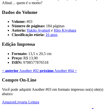
Afinal… quem é o morto?
Dados do Volume
Volume:
#03
Número de páginas:
184 páginas
Autoria:
Yukito Ayatsuji
e
Hiro Kiyohara
Classificação etária:
16 anos
Edição Impressa
Formato:
13,5 x 20,5 cm
Preço:
R$ 13,90
ISBN:
9788577876518
<
anterior
Another #02
próximo
Another #04
>
Compre On-Line
Você pode adquirir Another #03 em formato impresso no(s) site(s)
abaixo:
Amazon
Livraria Leitura