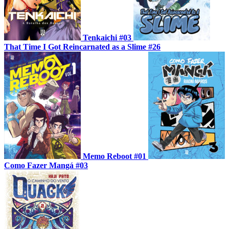
Tenkaichi #03
That Time I Got Reincarnated as a Slime #26
Memo Reboot #01
Como Fazer Mangá #03