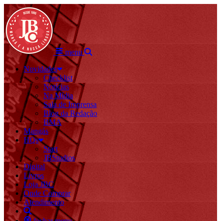
menu
Novidades
Checklist
Notícias
Na Mídia
Sala de Imprensa
Blog da Redação
BMA
Mangás
HQs
Start
JBStudios
Digital
Livros
Loja JBC
Onde Comprar
Atendimento
fechar menu