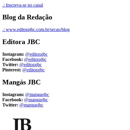
.: Inscreva-se no canal
Blog da Redação
.: www.editorajbc.com.br/secao/blog
Editora JBC
Instagram:
@editorajbc
Facebook:
@editorajbc
Twitter:
@editorajbc
Pinterest:
@editorajbc
Mangás JBC
Instagram:
@mangasjbc
Facebook:
@mangasjbc
Twitter:
@mangasjbc