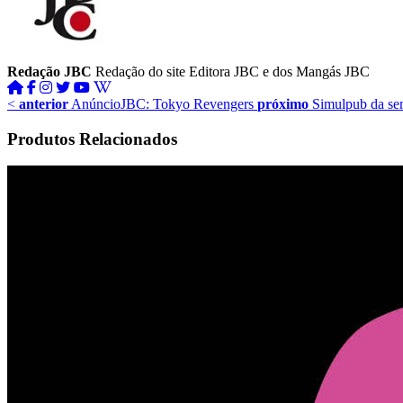
Redação JBC
Redação do site Editora JBC e dos Mangás JBC
<
anterior
AnúncioJBC: Tokyo Revengers
próximo
Simulpub da se
Produtos Relacionados