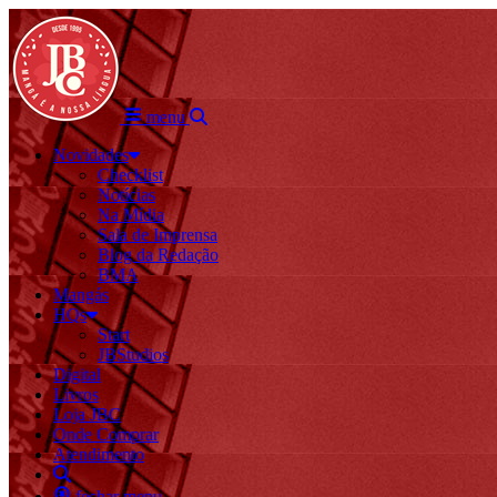
menu
Novidades
Checklist
Notícias
Na Mídia
Sala de Imprensa
Blog da Redação
BMA
Mangás
HQs
Start
JBStudios
Digital
Livros
Loja JBC
Onde Comprar
Atendimento
fechar menu