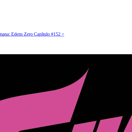
mana: Edens Zero Capítulo #152
>