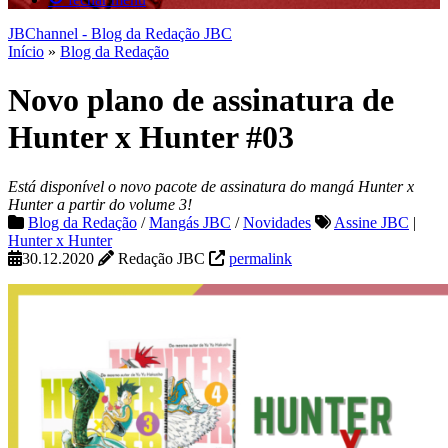
JBChannel - Blog da Redação JBC
Início
»
Blog da Redação
Novo plano de assinatura de
Hunter x Hunter #03
Está disponível o novo pacote de assinatura do mangá Hunter x
Hunter a partir do volume 3!
Blog da Redação
/
Mangás JBC
/
Novidades
Assine JBC
|
Hunter x Hunter
30.12.2020
Redação JBC
permalink