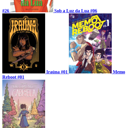
#26
Sob a Luz da Lua #06
Iraúna #01
Memo
Reboot #01