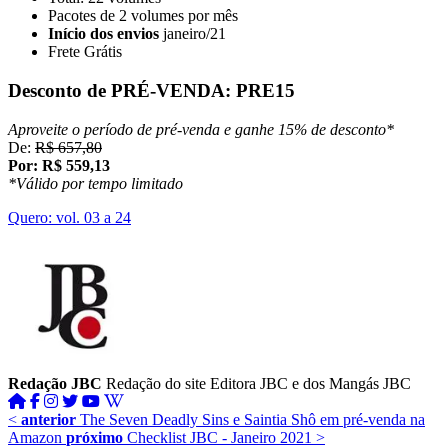
Pacotes de 2 volumes por mês
Início dos envios
janeiro/21
Frete Grátis
Desconto de PRÉ-VENDA:
PRE15
Aproveite o período de pré-venda e ganhe 15% de desconto*
De:
R$ 657,80
Por: R$ 559,13
*Válido por tempo limitado
Quero: vol. 03 a 24
Redação JBC
Redação do site Editora JBC e dos Mangás JBC
<
anterior
The Seven Deadly Sins e Saintia Shô em pré-venda na
Amazon
próximo
Checklist JBC - Janeiro 2021
>