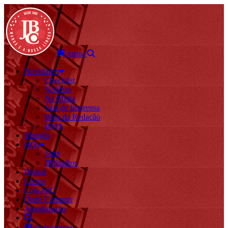
menu
Novidades
Checklist
Notícias
Na Mídia
Sala de Imprensa
Blog da Redação
BMA
Mangás
HQs
Start
JBStudios
Digital
Livros
Loja JBC
Onde Comprar
Atendimento
fechar menu