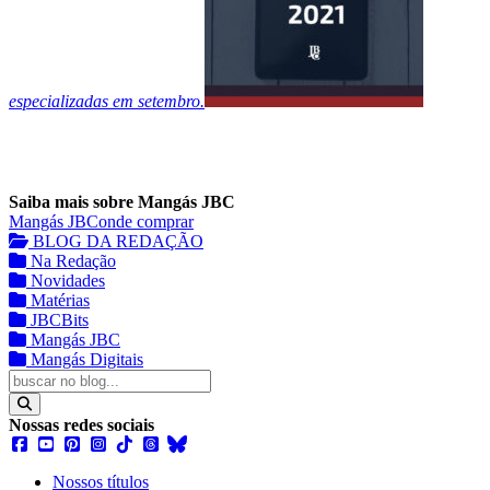
especializadas em setembro.
Saiba mais sobre Mangás JBC
Mangás JBC
onde comprar
BLOG DA REDAÇÃO
Na Redação
Novidades
Matérias
JBCBits
Mangás JBC
Mangás Digitais
Nossas redes sociais
Nossos títulos