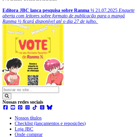
Editora JBC lança pesquisa sobre Ranma ½
21.07.2025
Enquete
aberta com leitores sobre formato de publicação para o mangá
Ranma ½ ficará disponível até o dia 27 de julho.
Nossas redes sociais
Nossos títulos
Checklist (lançamentos e reposições)
Loja JBC
Onde comprar