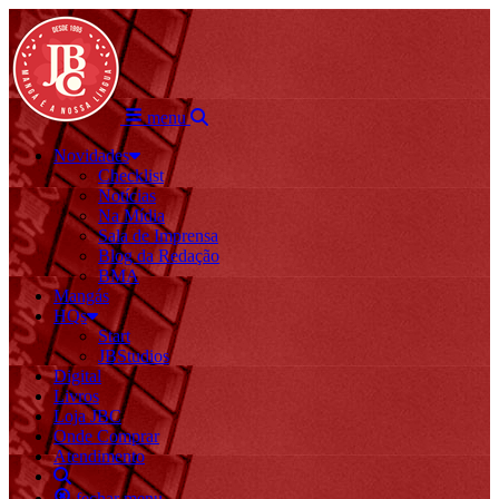
menu
Novidades
Checklist
Notícias
Na Mídia
Sala de Imprensa
Blog da Redação
BMA
Mangás
HQs
Start
JBStudios
Digital
Livros
Loja JBC
Onde Comprar
Atendimento
fechar menu