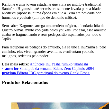
Kagome é uma jovem estudante que vivia no antigo e tradicional
Santuário Higurashi, até ser misteriosamente levada para a Idade
Medieval japonesa, numa época em que a Terra era povoada por
humanos e youkais (um tipo de demônio mítico).
Sem saber, Kagome carrega um amuleto mágico, a lendária Jóia de
Quatro Almas, muito cobiçada pelos youkais. Por azar, esse amuleto
acaba se fragmentando e seus pedaços são espalhados por todo o
Japão.
Para recuperar os pedaços do amuleto, ela se une a InuYasha e, pelo
caminho, eles vivem grandes aventuras e enfrentam youkais
malignos, sedentos pelo poder.
Leia mais sobre:
Anúncios
Inu Yasha
rumiko takahashi
<
anterior
Simulpub da semana: Edens Zero Capítulo #094
próximo
Editora JBC participará do evento Genki Fest
>
Produtos Relacionados