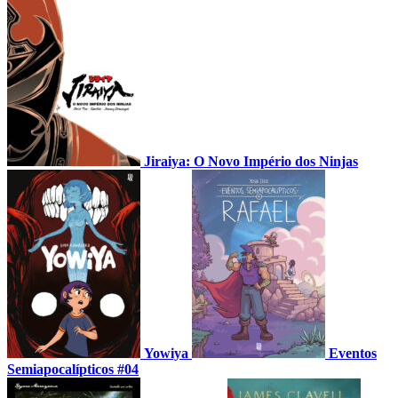
Jiraiya: O Novo Império dos Ninjas
Yowiya
Eventos
Semiapocalípticos #04