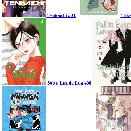
Tenkaichi #03
Take
Sob a Luz da Lua #06