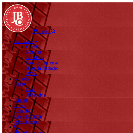
menu
Novidades
Checklist
Notícias
Na Mídia
Sala de Imprensa
Blog da Redação
BMA
Mangás
HQs
Start
JBStudios
Digital
Livros
Loja JBC
Onde Comprar
Atendimento
fechar menu