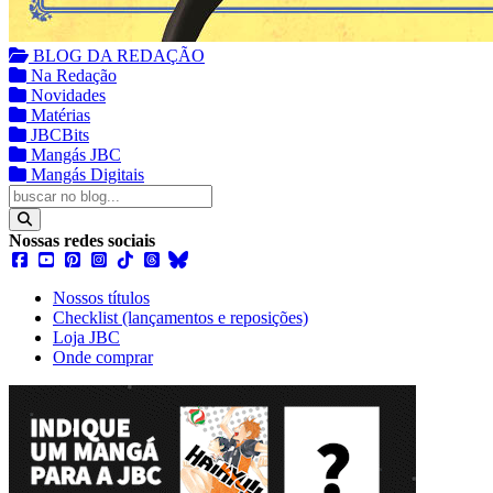
BLOG DA REDAÇÃO
Na Redação
Novidades
Matérias
JBCBits
Mangás JBC
Mangás Digitais
Nossas redes sociais
Nossos títulos
Checklist (lançamentos e reposições)
Loja JBC
Onde comprar