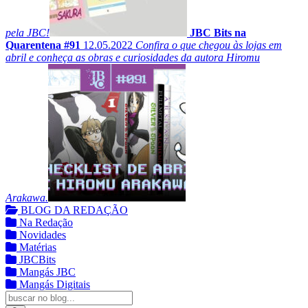
pela JBC!
JBC Bits na
Quarentena #91
12.05.2022
Confira o que chegou às lojas em
abril e conheça as obras e curiosidades da autora Hiromu
Arakawa.
BLOG DA REDAÇÃO
Na Redação
Novidades
Matérias
JBCBits
Mangás JBC
Mangás Digitais