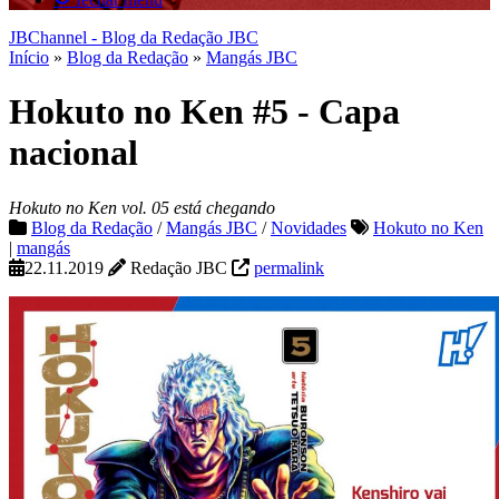
JBChannel - Blog da Redação JBC
Início
»
Blog da Redação
»
Mangás JBC
Hokuto no Ken #5 - Capa
nacional
Hokuto no Ken vol. 05 está chegando
Blog da Redação
/
Mangás JBC
/
Novidades
Hokuto no Ken
|
mangás
22.11.2019
Redação JBC
permalink