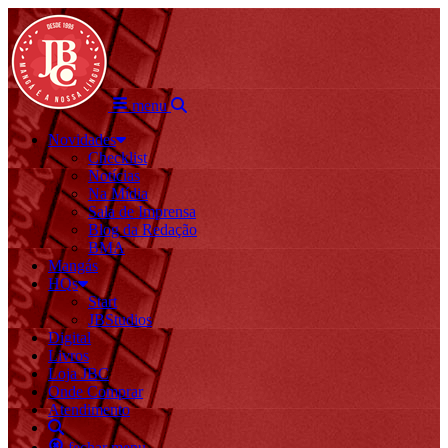
menu
Novidades
Checklist
Notícias
Na Mídia
Sala de Imprensa
Blog da Redação
BMA
Mangás
HQs
Start
JBStudios
Digital
Livros
Loja JBC
Onde Comprar
Atendimento
fechar menu