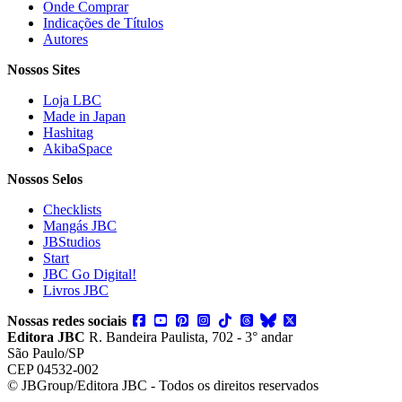
Onde Comprar
Indicações de Títulos
Autores
Nossos Sites
Loja LBC
Made in Japan
Hashitag
AkibaSpace
Nossos Selos
Checklists
Mangás JBC
JBStudios
Start
JBC Go Digital!
Livros JBC
Nossas redes sociais
Editora JBC
R. Bandeira Paulista, 702 - 3° andar
São Paulo/SP
CEP 04532-002
© JBGroup/Editora JBC - Todos os direitos reservados