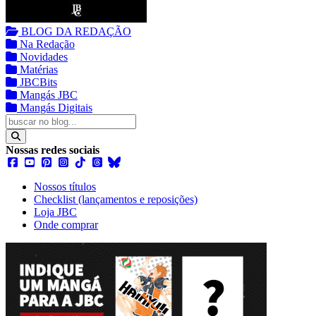
BLOG DA REDAÇÃO
Na Redação
Novidades
Matérias
JBCBits
Mangás JBC
Mangás Digitais
Nossas redes sociais
Nossos títulos
Checklist (lançamentos e reposições)
Loja JBC
Onde comprar