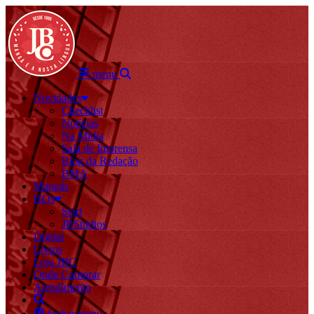
menu
Novidades
Checklist
Notícias
Na Mídia
Sala de Imprensa
Blog da Redação
BMA
Mangás
HQs
Start
JBStudios
Digital
Livros
Loja JBC
Onde Comprar
Atendimento
fechar menu