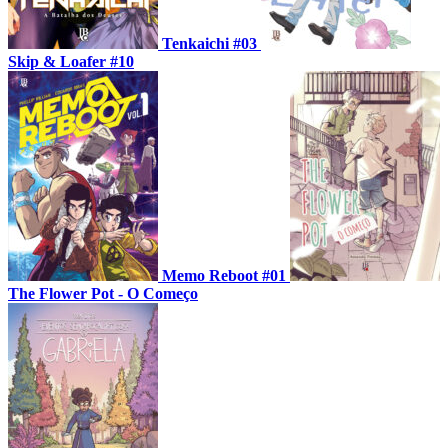
Tenkaichi #03
Skip & Loafer #10
Memo Reboot #01
The Flower Pot - O Começo