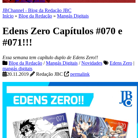
JBChannel - Blog da Redação JBC
Início
»
Blog da Redação
»
Mangás Digitais
Edens Zero Capítulos #070 e
#071!!!
Essa semana tem capítulo duplo de Edens Zero!!
Blog da Redação
/
Mangás Digitais
/
Novidades
Edens Zero
|
mangás digitais
20.11.2019
Redação JBC
permalink