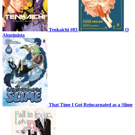
Tenkaichi #03
O
Alquimista
That Time I Got Reincarnated as a Slime