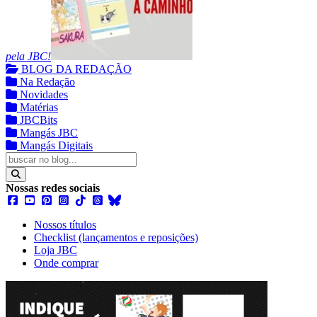
pela JBC!
BLOG DA REDAÇÃO
Na Redação
Novidades
Matérias
JBCBits
Mangás JBC
Mangás Digitais
Nossas redes sociais
Nossos títulos
Checklist (lançamentos e reposições)
Loja JBC
Onde comprar