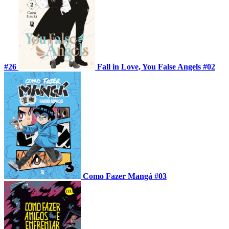
#26
Fall in Love, You False Angels #02
Como Fazer Mangá #03