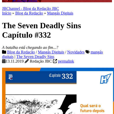
JBChannel - Blog da Redação JBC
Início
»
Blog da Redação
»
Mangás Digitais
The Seven Deadly Sins
Capítulo #332
A batalha está chegando ao fim...?
Blog da Redação
/
Mangás Digitais
/
Novidades
mangás
digitais
|
The Seven Deadly Sins
13.11.2019
Redação JBC
permalink