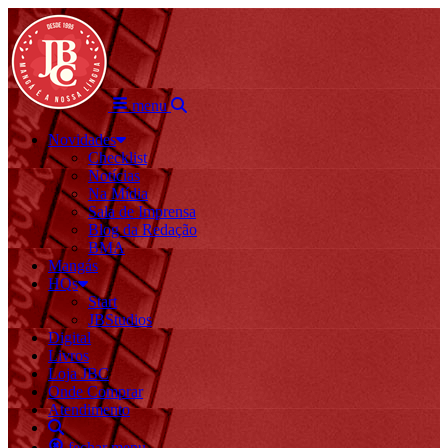
menu
Novidades
Checklist
Notícias
Na Mídia
Sala de Imprensa
Blog da Redação
BMA
Mangás
HQs
Start
JBStudios
Digital
Livros
Loja JBC
Onde Comprar
Atendimento
fechar menu