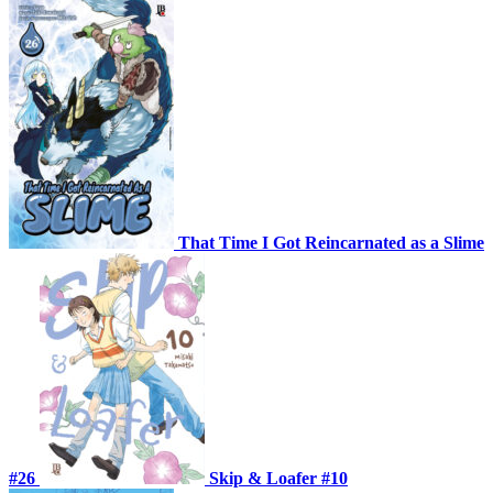
That Time I Got Reincarnated as a Slime
#26
Skip & Loafer #10