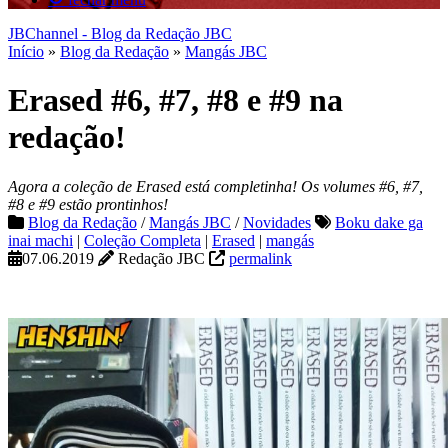
JBChannel - Blog da Redação JBC
Início
»
Blog da Redação
»
Mangás JBC
Erased #6, #7, #8 e #9 na
redação!
Agora a coleção de Erased está completinha! Os volumes #6, #7,
#8 e #9 estão prontinhos!
Blog da Redação
/
Mangás JBC
/
Novidades
Boku dake ga
inai machi
|
Coleção Completa
|
Erased
|
mangás
07.06.2019
Redação JBC
permalink