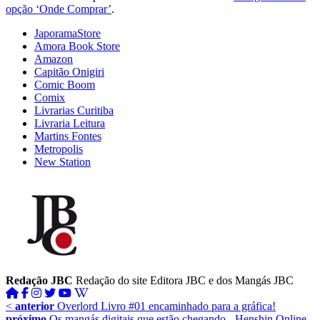
opção ‘Onde Comprar’
.
JaporamaStore
Amora Book Store
Amazon
Capitão Onigiri
Comic Boom
Comix
Livrarias Curitiba
Livraria Leitura
Martins Fontes
Metropolis
New Station
Redação JBC
Redação do site Editora JBC e dos Mangás JBC
<
anterior
Overlord Livro #01 encaminhado para a gráfica!
próximo
Os mangás digitais que estão chegando - Henshin Online