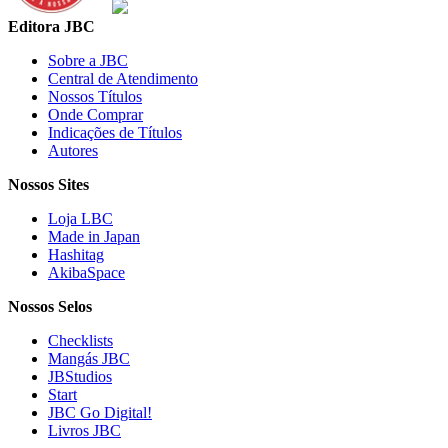
Editora JBC
Sobre a JBC
Central de Atendimento
Nossos Títulos
Onde Comprar
Indicações de Títulos
Autores
Nossos Sites
Loja LBC
Made in Japan
Hashitag
AkibaSpace
Nossos Selos
Checklists
Mangás JBC
JBStudios
Start
JBC Go Digital!
Livros JBC