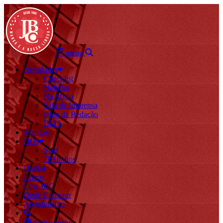
menu
Novidades
Checklist
Notícias
Na Mídia
Sala de Imprensa
Blog da Redação
BMA
Mangás
HQs
Start
JBStudios
Digital
Livros
Loja JBC
Onde Comprar
Atendimento
fechar menu