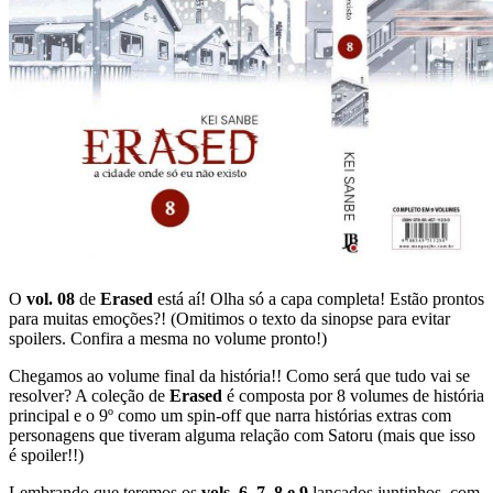
O
vol. 08
de
Erased
está aí! Olha só a capa completa! Estão prontos
para muitas emoções?! (Omitimos o texto da sinopse para evitar
spoilers. Confira a mesma no volume pronto!)
Chegamos ao volume final da história!! Como será que tudo vai se
resolver? A coleção de
Erased
é composta por 8 volumes de história
principal e o 9º como um spin-off que narra histórias extras com
personagens que tiveram alguma relação com Satoru (mais que isso
é spoiler!!)
Lembrando que teremos os
vols. 6, 7, 8 e 9
lançados juntinhos, com