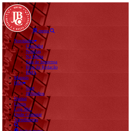
menu
Novidades
Checklist
Notícias
Na Mídia
Sala de Imprensa
Blog da Redação
BMA
Mangás
HQs
Start
JBStudios
Digital
Livros
Loja JBC
Onde Comprar
Atendimento
fechar menu