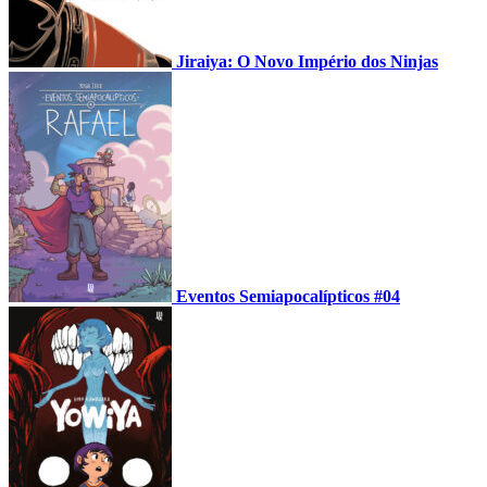
Jiraiya: O Novo Império dos Ninjas
Eventos Semiapocalípticos #04