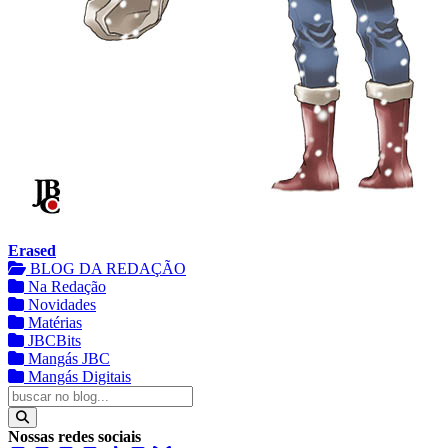
Erased
BLOG DA REDAÇÃO
Na Redação
Novidades
Matérias
JBCBits
Mangás JBC
Mangás Digitais
Nossas redes sociais