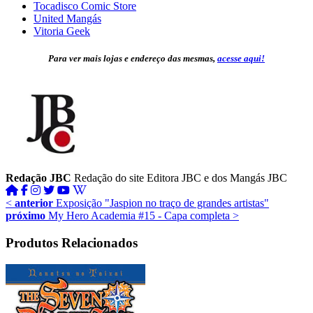
Tocadisco Comic Store
United Mangás
Vitoria Geek
Para ver mais lojas e endereço das mesmas,
acesse aqui!
Redação JBC
Redação do site Editora JBC e dos Mangás JBC
<
anterior
Exposição "Jaspion no traço de grandes artistas"
próximo
My Hero Academia #15 - Capa completa
>
Produtos Relacionados