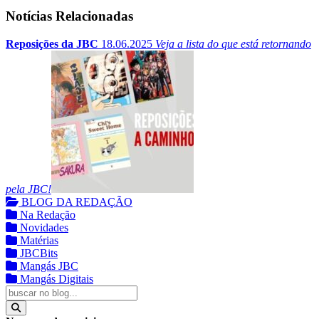
Notícias Relacionadas
Reposições da JBC
18.06.2025
Veja a lista do que está retornando
pela JBC!
BLOG DA REDAÇÃO
Na Redação
Novidades
Matérias
JBCBits
Mangás JBC
Mangás Digitais