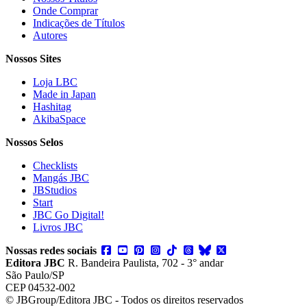
Onde Comprar
Indicações de Títulos
Autores
Nossos Sites
Loja LBC
Made in Japan
Hashitag
AkibaSpace
Nossos Selos
Checklists
Mangás JBC
JBStudios
Start
JBC Go Digital!
Livros JBC
Nossas redes sociais
Editora JBC
R. Bandeira Paulista, 702 - 3° andar
São Paulo/SP
CEP 04532-002
© JBGroup/Editora JBC - Todos os direitos reservados