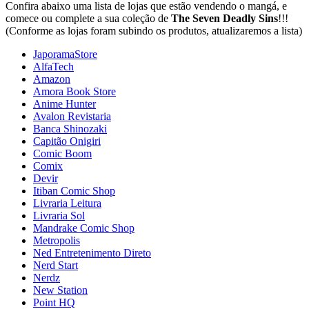
Confira abaixo uma lista de lojas que estão vendendo o mangá, e
comece ou complete a sua coleção de
The Seven Deadly Sins
!!!
(Conforme as lojas foram subindo os produtos, atualizaremos a lista)
JaporamaStore
AlfaTech
Amazon
Amora Book Store
Anime Hunter
Avalon Revistaria
Banca Shinozaki
Capitão Onigiri
Comic Boom
Comix
Devir
Itiban Comic Shop
Livraria Leitura
Livraria Sol
Mandrake Comic Shop
Metropolis
Ned Entretenimento Direto
Nerd Start
Nerdz
New Station
Point HQ