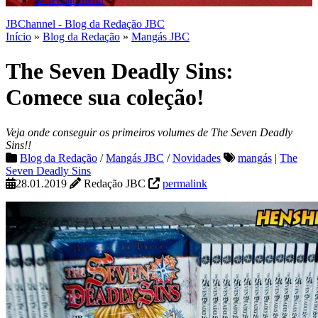
JBChannel - Blog da Redação JBC
Início
»
Blog da Redação
»
Mangás JBC
The Seven Deadly Sins:
Comece sua coleção!
Veja onde conseguir os primeiros volumes de The Seven Deadly
Sins!!
Blog da Redação
/
Mangás JBC
/
Novidades
mangás
|
The
Seven Deadly Sins
28.01.2019
Redação JBC
permalink