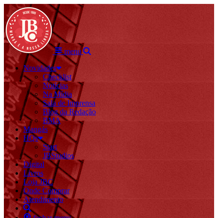
menu
Novidades
Checklist
Notícias
Na Mídia
Sala de Imprensa
Blog da Redação
BMA
Mangás
HQs
Start
JBStudios
Digital
Livros
Loja JBC
Onde Comprar
Atendimento
fechar menu