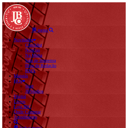
menu
Novidades
Checklist
Notícias
Na Mídia
Sala de Imprensa
Blog da Redação
BMA
Mangás
HQs
Start
JBStudios
Digital
Livros
Loja JBC
Onde Comprar
Atendimento
fechar menu