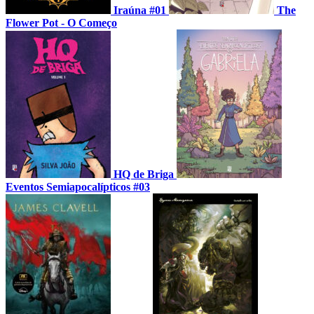
Iraúna #01
The
Flower Pot - O Começo
HQ de Briga
Eventos Semiapocalípticos #03