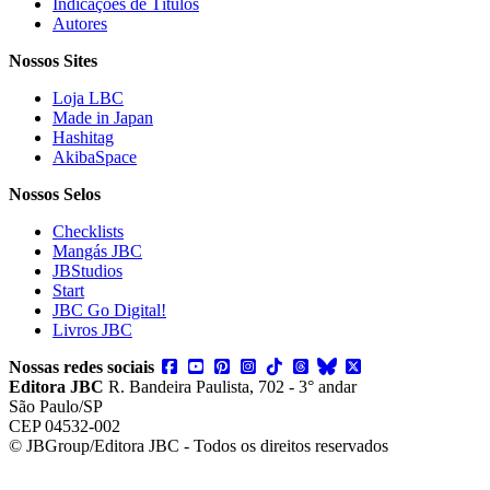
Indicações de Títulos
Autores
Nossos Sites
Loja LBC
Made in Japan
Hashitag
AkibaSpace
Nossos Selos
Checklists
Mangás JBC
JBStudios
Start
JBC Go Digital!
Livros JBC
Nossas redes sociais
Editora JBC
R. Bandeira Paulista, 702 - 3° andar
São Paulo/SP
CEP 04532-002
© JBGroup/Editora JBC - Todos os direitos reservados