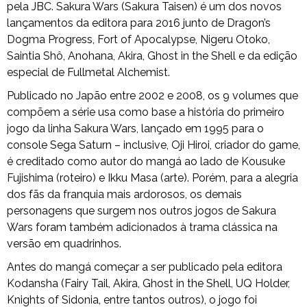
pela JBC. Sakura Wars (Sakura Taisen) é um dos novos
lançamentos da editora para 2016 junto de Dragon’s
Dogma Progress, Fort of Apocalypse, Nigeru Otoko,
Saintia Shô, Anohana, Akira, Ghost in the Shell e da edição
especial de Fullmetal Alchemist.
Publicado no Japão entre 2002 e 2008, os 9 volumes que
compõem a série usa como base a história do primeiro
jogo da linha Sakura Wars, lançado em 1995 para o
console Sega Saturn – inclusive, Oji Hiroi, criador do game,
é creditado como autor do mangá ao lado de Kousuke
Fujishima (roteiro) e Ikku Masa (arte). Porém, para a alegria
dos fãs da franquia mais ardorosos, os demais
personagens que surgem nos outros jogos de Sakura
Wars foram também adicionados à trama clássica na
versão em quadrinhos.
Antes do mangá começar a ser publicado pela editora
Kodansha (Fairy Tail, Akira, Ghost in the Shell, UQ Holder,
Knights of Sidonia, entre tantos outros), o jogo foi