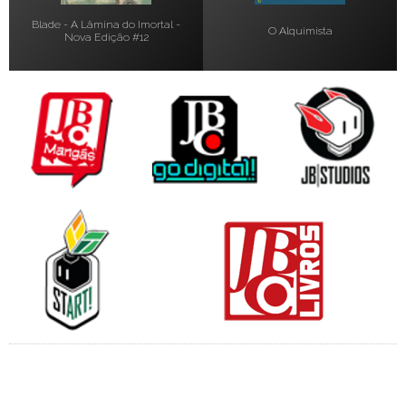
Blade - A Lâmina do Imortal -
O Alquimista
Nova Edição #12