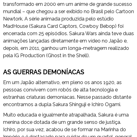
transformado em 2000 em um anime de grande sucesso
mundial – que chegou a ser exibido no Brasil pelo Cartoon
Newtork. A série animada produzida pelo estúdio
MadHouse (Sakura Card Captors, Cowboy Bebop) foi
encerrada com 25 episódios. Sakura Wars ainda teve duas
animações lançadas diretamente em vídeo no Japão e,
depois, em 2011, ganhou um longa-metragem realizado
pela IG Production (Ghost in the Shell).
AS GUERRAS DEMONÍACAS
Em um Japão alternativo, em pleno os anos 1920, as
pessoas convivem com robôs de alta tecnologia e
estranhas criaturas demoníacas. Nesse passado distante
encontramos a dupla Sakura Shinguji e Ichiro Ogami.
Muito educada e igualmente atrapalhada, Sakura é uma
menina doce dotada de um grande senso de justiça.
Ichiro, por sua vez, acabou de se formar na Marinha do
Império e é destacado para cuidar de um quartel-general,