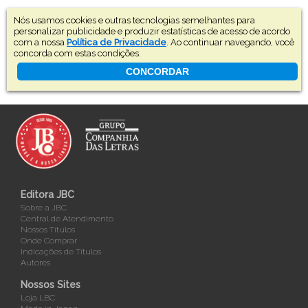
Nós usamos cookies e outras tecnologias semelhantes para
personalizar publicidade e produzir estatísticas de acesso de acordo
com a nossa
Política de Privacidade
. Ao continuar navegando, você
concorda com estas condições.
CONCORDAR
Editora JBC
Sobre a JBC
Central de Atendimento
Nossos Títulos
Onde Comprar
Indicações de Títulos
Autores
Nossos Sites
Loja LBC