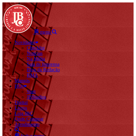
menu
Novidades
Checklist
Notícias
Na Mídia
Sala de Imprensa
Blog da Redação
BMA
Mangás
HQs
Start
JBStudios
Digital
Livros
Loja JBC
Onde Comprar
Atendimento
fechar menu