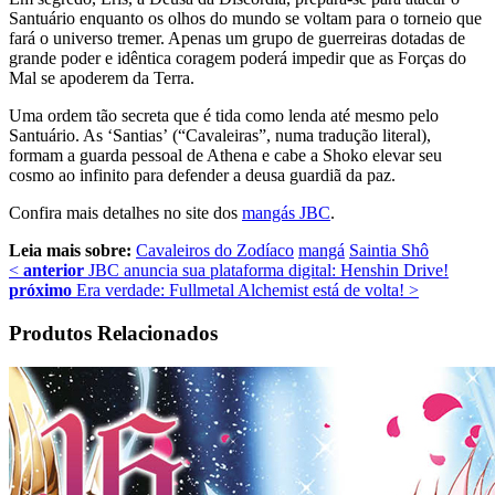
Santuário enquanto os olhos do mundo se voltam para o torneio que
fará o universo tremer. Apenas um grupo de guerreiras dotadas de
grande poder e idêntica coragem poderá impedir que as Forças do
Mal se apoderem da Terra.
Uma ordem tão secreta que é tida como lenda até mesmo pelo
Santuário. As ‘Santias’ (“Cavaleiras”, numa tradução literal),
formam a guarda pessoal de Athena e cabe a Shoko elevar seu
cosmo ao infinito para defender a deusa guardiã da paz.
Confira mais detalhes no site dos
mangás JBC
.
Leia mais sobre:
Cavaleiros do Zodíaco
mangá
Saintia Shô
<
anterior
JBC anuncia sua plataforma digital: Henshin Drive!
próximo
Era verdade: Fullmetal Alchemist está de volta!
>
Produtos Relacionados