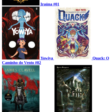
Iraúna #01
Yowiya
Quack: O
Caminho do Vento #02