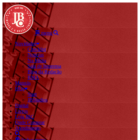
menu
Novidades
Checklist
Notícias
Na Mídia
Sala de Imprensa
Blog da Redação
BMA
Mangás
HQs
Start
JBStudios
Digital
Livros
Loja JBC
Onde Comprar
Atendimento
fechar menu