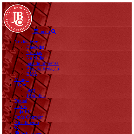
menu
Novidades
Checklist
Notícias
Na Mídia
Sala de Imprensa
Blog da Redação
BMA
Mangás
HQs
Start
JBStudios
Digital
Livros
Loja JBC
Onde Comprar
Atendimento
fechar menu