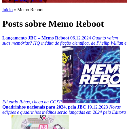
Início
»
Memo Reboot
Posts sobre Memo Reboot
Lançamento JBC – Memo Reboot
06.12.2024
Quanto valem
suas memórias? HQ inédita de ficção científica, de Phellip Willian e
Eduardo Ribas, chega na CCXP.
Quadrinhos nacionais para 2024, pela JBC
19.12.2023
Novas
edições e quadrinhos inéditos serão lançadas em 2024 pela Editora