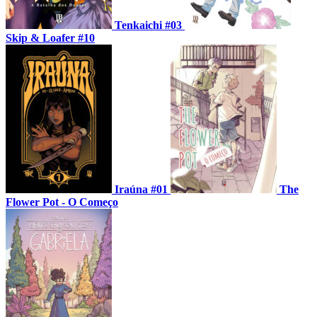
Tenkaichi #03
Skip & Loafer #10
Iraúna #01
The
Flower Pot - O Começo