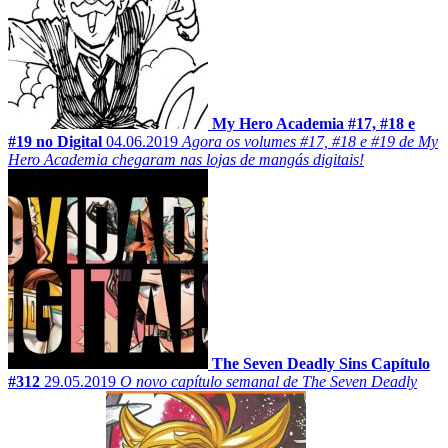
My Hero Academia #17, #18 e
#19 no Digital
04.06.2019
Agora os volumes #17, #18 e #19 de My
Hero Academia chegaram nas lojas de mangás digitais!
The Seven Deadly Sins Capítulo
#312
29.05.2019
O novo capítulo semanal de The Seven Deadly