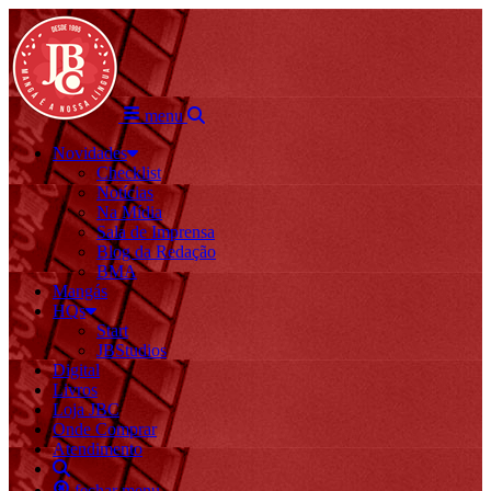
menu
Novidades
Checklist
Notícias
Na Mídia
Sala de Imprensa
Blog da Redação
BMA
Mangás
HQs
Start
JBStudios
Digital
Livros
Loja JBC
Onde Comprar
Atendimento
fechar menu