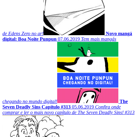
de Edens Zero no ar!
Novo mangá
digital: Boa Noite Punpun
07.06.2019
Tem mais mangás
chegando no mundo digital!
The
Seven Deadly Sins Capítulo #313
05.06.2019
Confira onde
comprar e ler o mais novo capítulo de The Seven Deadly Sins! #313