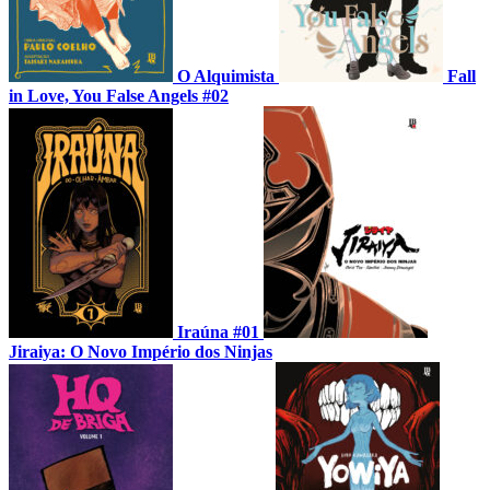
O Alquimista
Fall
in Love, You False Angels #02
Iraúna #01
Jiraiya: O Novo Império dos Ninjas