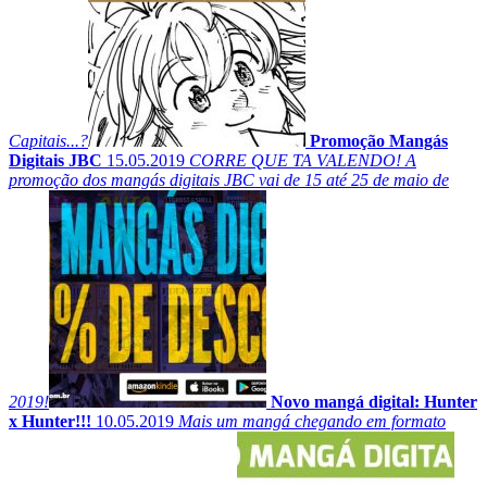
Capitais...?
Promoção Mangás
Digitais JBC
15.05.2019
CORRE QUE TA VALENDO! A
promoção dos mangás digitais JBC vai de 15 até 25 de maio de
2019!
Novo mangá digital: Hunter
x Hunter!!!
10.05.2019
Mais um mangá chegando em formato