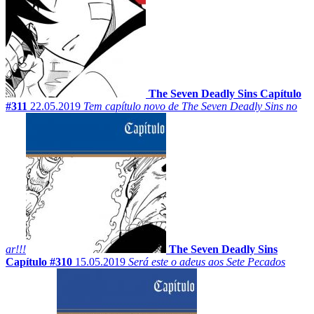
The Seven Deadly Sins Capítulo
#311
22.05.2019
Tem capítulo novo de The Seven Deadly Sins no
ar!!!
The Seven Deadly Sins
Capítulo #310
15.05.2019
Será este o adeus aos Sete Pecados