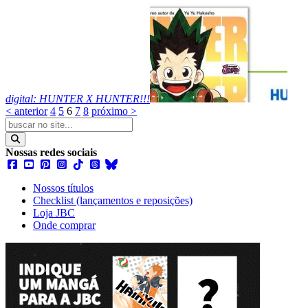
digital: HUNTER X HUNTER!!!
< anterior
4
5
6
7
8
próximo >
Nossas redes sociais
Nossos títulos
Checklist (lançamentos e reposições)
Loja JBC
Onde comprar