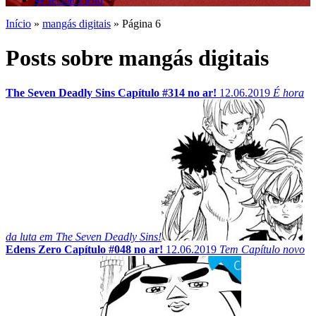
Início
»
mangás digitais
»
Página 6
Posts sobre mangás digitais
The Seven Deadly Sins Capítulo #314 no ar!
12.06.2019
É hora
da luta em The Seven Deadly Sins!
Edens Zero Capítulo #048 no ar!
12.06.2019
Tem Capítulo novo