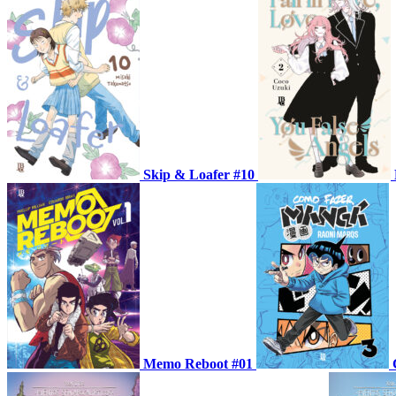
Skip & Loafer #10
Memo Reboot #01