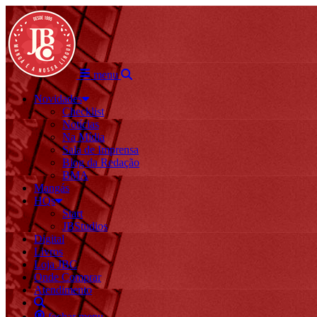
menu
Novidades
Checklist
Notícias
Na Mídia
Sala de Imprensa
Blog da Redação
BMA
Mangás
HQs
Start
JBStudios
Digital
Livros
Loja JBC
Onde Comprar
Atendimento
fechar menu