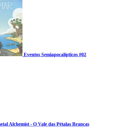
Eventos Semiapocalípticos #02
etal Alchemist - O Vale das Pétalas Brancas