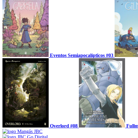
Eventos Semiapocalípticos #03
Overlord #08
Fullm