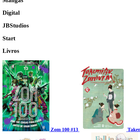
Mangás
Digital
JBStudios
Start
Livros
Zom 100 #13
Takem