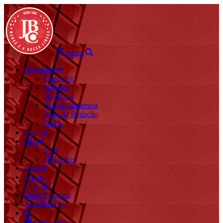
menu
Novidades
Checklist
Notícias
Na Mídia
Sala de Imprensa
Blog da Redação
BMA
Mangás
HQs
Start
JBStudios
Digital
Livros
Loja JBC
Onde Comprar
Atendimento
fechar menu