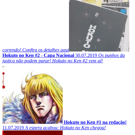
correndo! Confira os detalhes aqui
Hokuto no Ken #2 - Capa Nacional
30.07.2019
Os punhos da
justiça não podem parar! Hokuto no Ken #2 vem aí!
Hokuto no Ken #1 na redação!
11.07.2019
A espera acabou: Hokuto no Ken chegou!