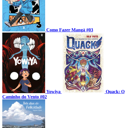
Como Fazer Mangá #03
Yowiya
Quack: O
Caminho do Vento #02