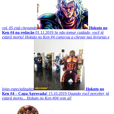
vol. 05 está chegando
Hokuto no
Ken #4 na redação
01.11.2019
Se não tomar cuidado, você já
estará morto! Hokuto no Ken #4 começou a chegar nas livrarias e
lojas especializadas
Hokuto no
Ken #4 – Capa Aprovada!
15.10.2019
Quando você perceber, já
estará morto... Hokuto no Ken #04 vem aí!