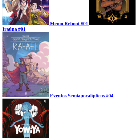
Memo Reboot #01
Iraúna #01
Eventos Semiapocalípticos #04