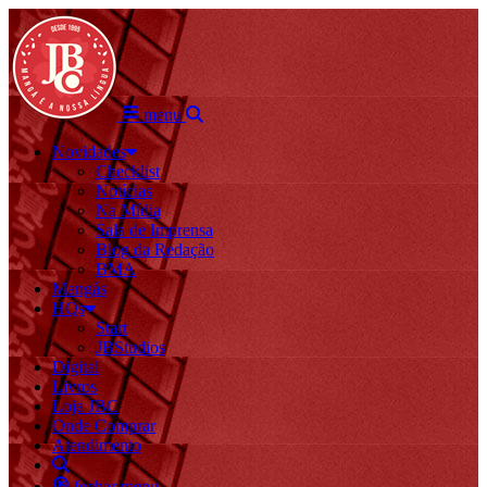
menu
Novidades
Checklist
Notícias
Na Mídia
Sala de Imprensa
Blog da Redação
BMA
Mangás
HQs
Start
JBStudios
Digital
Livros
Loja JBC
Onde Comprar
Atendimento
fechar menu