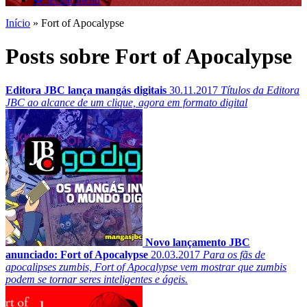
Início
»
Fort of Apocalypse
Posts sobre Fort of Apocalypse
Editora JBC lança mangás digitais
30.11.2017
Títulos da Editora
JBC ao alcance de um clique, agora em formato digital
Novo lançamento JBC
anunciado: Fort of Apocalypse
20.03.2017
Para os fãs de
apocalipses zumbis, Fort of Apocalypse vem mostrar que zumbis
podem se tornar seres inteligentes e ágeis.