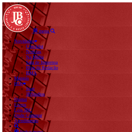
menu
Novidades
Checklist
Notícias
Na Mídia
Sala de Imprensa
Blog da Redação
BMA
Mangás
HQs
Start
JBStudios
Digital
Livros
Loja JBC
Onde Comprar
Atendimento
fechar menu