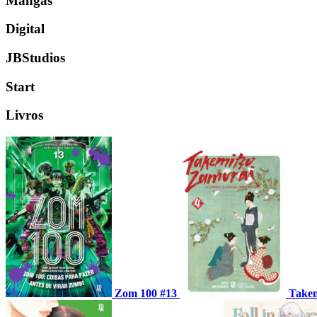
Mangás
Digital
JBStudios
Start
Livros
Zom 100 #13
Takem