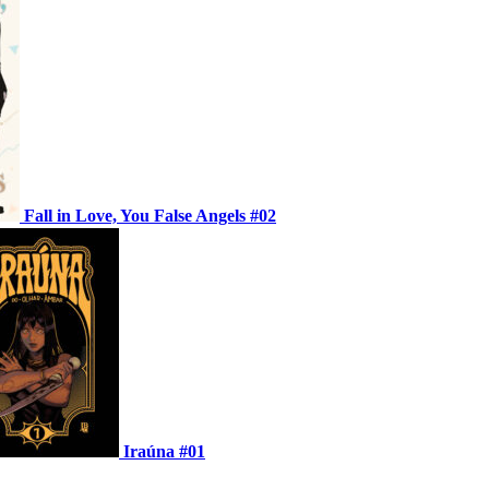
Fall in Love, You False Angels #02
Iraúna #01