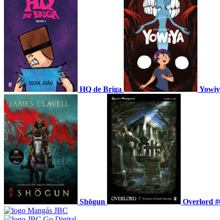
HQ de Briga
Yowiy
Shōgun
Overlord #