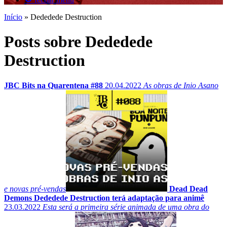
Início
»
Dededede Destruction
Posts sobre Dededede
Destruction
JBC Bits na Quarentena #88
20.04.2022
As obras de Inio Asano
e novas pré-vendas
Dead Dead
Demons Dededede Destruction terá adaptação para animê
23.03.2022
Esta será a primeira série animada de uma obra do