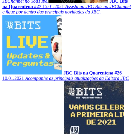
JBChannel no YouTube.
JBC Bits
na Quarentena #27
15.01.2021
Assista ao JBC Bits no JBChannel
e fique por dentro das principais novidades da JBC.
JBC Bits na Quarentena #26
10.01.2021
Acompanhe as principais atualizações da Editora JBC