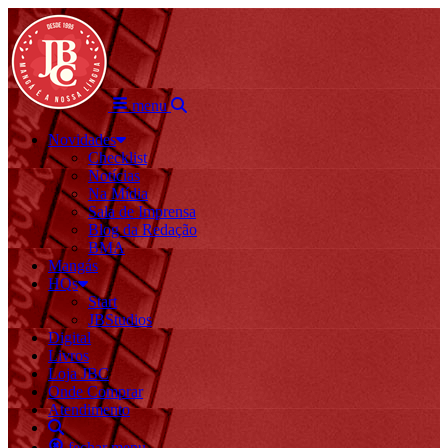
menu
Novidades
Checklist
Notícias
Na Mídia
Sala de Imprensa
Blog da Redação
BMA
Mangás
HQs
Start
JBStudios
Digital
Livros
Loja JBC
Onde Comprar
Atendimento
fechar menu