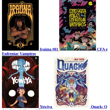
Iraúna #01
CFA e
Enfrentar Vampiros
Yowiya
Quack: O