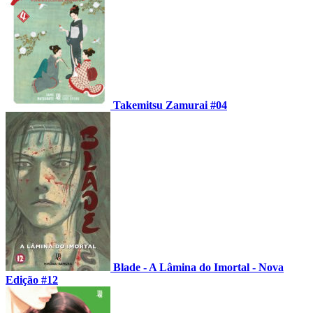
Takemitsu Zamurai #04
Blade - A Lâmina do Imortal - Nova
Edição #12