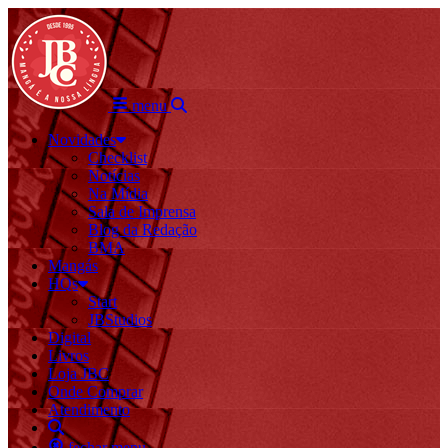
menu
Novidades
Checklist
Notícias
Na Mídia
Sala de Imprensa
Blog da Redação
BMA
Mangás
HQs
Start
JBStudios
Digital
Livros
Loja JBC
Onde Comprar
Atendimento
fechar menu