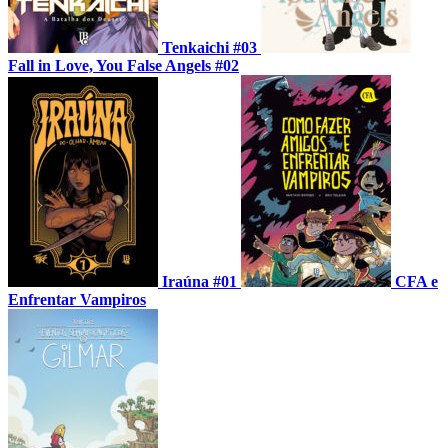
Tenkaichi #03
Fall in Love, You False Angels #02
Iraúna #01
CFA e
Enfrentar Vampiros