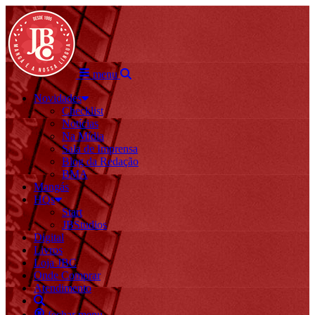
menu
Novidades
Checklist
Notícias
Na Mídia
Sala de Imprensa
Blog da Redação
BMA
Mangás
HQs
Start
JBStudios
Digital
Livros
Loja JBC
Onde Comprar
Atendimento
fechar menu