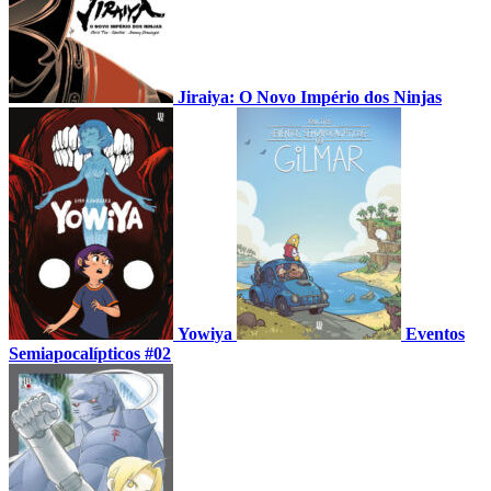
Jiraiya: O Novo Império dos Ninjas
Yowiya
Eventos
Semiapocalípticos #02