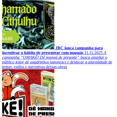
JBC lança campanha para
incentivar o hábito de presentear com mangás
11.11.2025
A
campanha “OMAKÊ! Dê mangá de presente” busca ampliar o
público leitor de quadrinhos japoneses e destacar a pluralidade de
temas, estilos e narrativas dessas obras