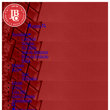
menu
Novidades
Checklist
Notícias
Na Mídia
Sala de Imprensa
Blog da Redação
BMA
Mangás
HQs
Start
JBStudios
Digital
Livros
Loja JBC
Onde Comprar
Atendimento
fechar menu