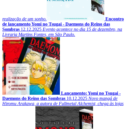
realização de um sonho.
Encontro
de lançamento Yomi no Tsugai - Daemons do Reino das
Sombras
12.12.2025
Evento acontece no dia 15 de dezembro, na
Livraria Martins Fontes, em São Paulo.
Lançamento: Yomi no Tsugai -
Daemons do Reino das Sombras
10.12.2025
Novo mangá de
Hiromu Arakawa, a autora de Fullmetal Alchemist, chega às lojas