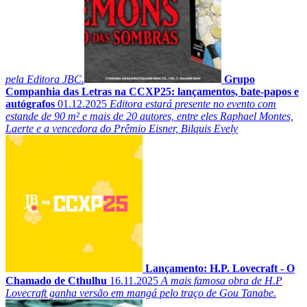
pela Editora JBC.
Grupo
Companhia das Letras na CCXP25: lançamentos, bate-papos e
autógrafos
01.12.2025
Editora estará presente no evento com
estande de 90 m² e mais de 20 autores, entre eles Raphael Montes,
Laerte e a vencedora do Prêmio Eisner, Bilquis Evely
Lançamento: H.P. Lovecraft - O
Chamado de Cthulhu
16.11.2025
A mais famosa obra de H.P
Lovecraft ganha versão em mangá pelo traço de Gou Tanabe.