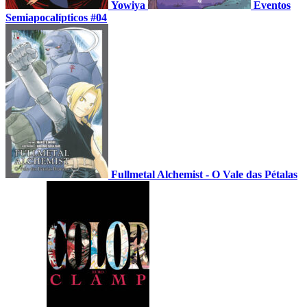
Yowiya
Eventos
Semiapocalípticos #04
Fullmetal Alchemist - O Vale das Pétalas