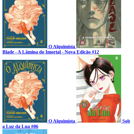
O Alquimista
Blade - A Lâmina do Imortal - Nova Edição #12
O Alquimista
Sob
a Luz da Lua #06