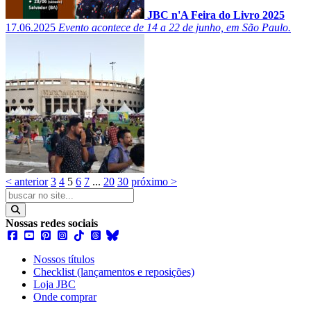
JBC n'A Feira do Livro 2025
17.06.2025
Evento acontece de 14 a 22 de junho, em São Paulo.
< anterior
3
4
5
6
7
...
20
30
próximo >
Nossas redes sociais
Nossos títulos
Checklist (lançamentos e reposições)
Loja JBC
Onde comprar