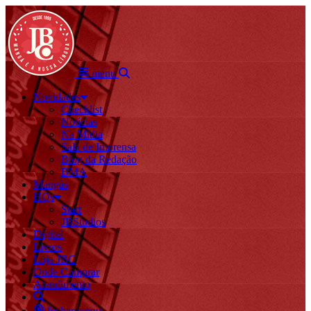
menu
Novidades
Checklist
Notícias
Na Mídia
Sala de Imprensa
Blog da Redação
BMA
Mangás
HQs
Start
JBStudios
Digital
Livros
Loja JBC
Onde Comprar
Atendimento
fechar menu