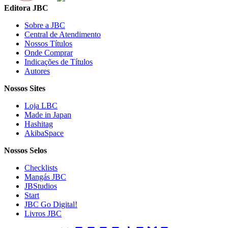
Editora JBC
Sobre a JBC
Central de Atendimento
Nossos Títulos
Onde Comprar
Indicações de Títulos
Autores
Nossos Sites
Loja LBC
Made in Japan
Hashitag
AkibaSpace
Nossos Selos
Checklists
Mangás JBC
JBStudios
Start
JBC Go Digital!
Livros JBC