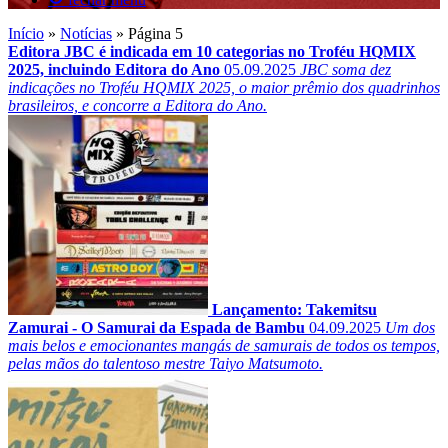
Início
»
Notícias
»
Página 5
Editora JBC é indicada em 10 categorias no Troféu HQMIX
2025, incluindo Editora do Ano
05.09.2025
JBC soma dez
indicações no Troféu HQMIX 2025, o maior prêmio dos quadrinhos
brasileiros, e concorre a Editora do Ano.
Lançamento: Takemitsu
Zamurai - O Samurai da Espada de Bambu
04.09.2025
Um dos
mais belos e emocionantes mangás de samurais de todos os tempos,
pelas mãos do talentoso mestre Taiyo Matsumoto.