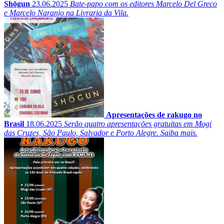
Shōgun
23.06.2025
Bate-papo com os editores Marcelo Del Greco
e Marcelo Naranjo na Livraria da Vila.
Apresentações de rakugo no
Brasil
18.06.2025
Serão quatro apresentações gratuitas em Mogi
das Cruzes, São Paulo, Salvador e Porto Alegre. Saiba mais.