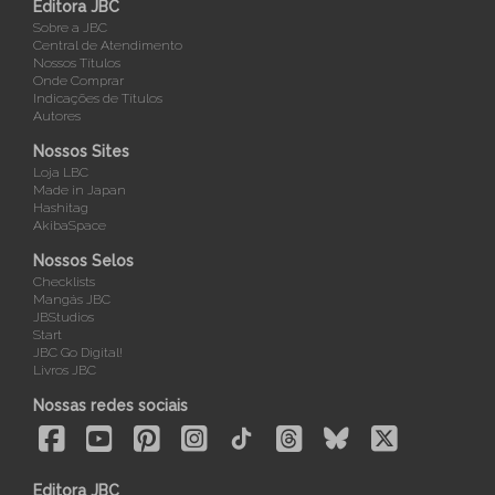
Editora JBC
Sobre a JBC
Central de Atendimento
Nossos Títulos
Onde Comprar
Indicações de Títulos
Autores
Nossos Sites
Loja LBC
Made in Japan
Hashitag
AkibaSpace
Nossos Selos
Checklists
Mangás JBC
JBStudios
Start
JBC Go Digital!
Livros JBC
Nossas redes sociais
Editora JBC