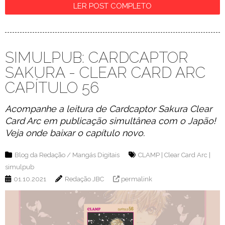
LER POST COMPLETO
SIMULPUB: CARDCAPTOR
SAKURA - CLEAR CARD ARC
CAPÍTULO 56
Acompanhe a leitura de Cardcaptor Sakura Clear
Card Arc em publicação simultânea com o Japão!
Veja onde baixar o capítulo novo.
Blog da Redação
/
Mangás Digitais
CLAMP
|
Clear Card Arc
|
simulpub
01.10.2021
Redação JBC
permalink