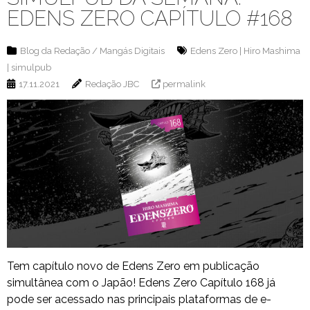
EDENS ZERO CAPÍTULO #168
Blog da Redação
/
Mangás Digitais
Edens Zero
|
Hiro Mashima
|
simulpub
17.11.2021
Redação JBC
permalink
Tem capítulo novo de Edens Zero em publicação
simultânea com o Japão! Edens Zero Capítulo 168 já
pode ser acessado nas principais plataformas de e-