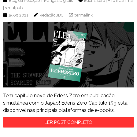
Blog da Redação
/
Mangás Digitais
Edens Zero
|
Hiro Mashima
|
simulpub
15.09.2021
Redação JBC
permalink
Tem capítulo novo de Edens Zero em publicação
simultânea com o Japão! Edens Zero Capítulo 159 está
disponível nas principais plataformas de e-books.
LER POST COMPLETO