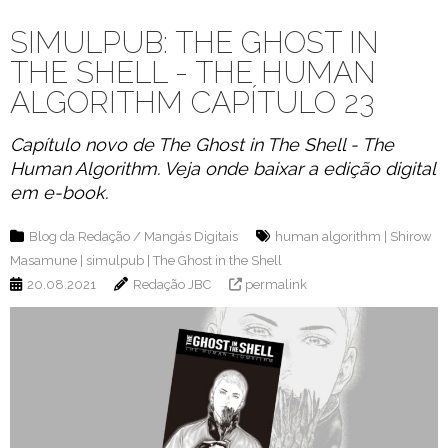
SIMULPUB: THE GHOST IN
THE SHELL - THE HUMAN
ALGORITHM CAPÍTULO 23
Capítulo novo de The Ghost in The Shell - The
Human Algorithm. Veja onde baixar a edição digital
em e-book.
Blog da Redação
/
Mangás Digitais
human algorithm
|
Shirow
Masamune
|
simulpub
|
The Ghost in the Shell
20.08.2021
Redação JBC
permalink