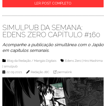
LER POST COMPLETO
SIMULPUB DA SEMANA:
EDENS ZERO CAPÍTULO #160
Acompanhe a publicação simultânea com o Japão
em capítulos semanais.
Blog da Redação
/
Mangás Digitais
Edens Zero
|
Hiro Mashima
|
simulpub
22.09.2021
Redação JBC
permalink