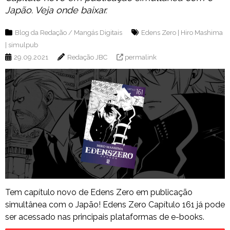
Japão. Veja onde baixar.
Blog da Redação
/
Mangás Digitais
Edens Zero
|
Hiro Mashima
|
simulpub
29.09.2021
Redação JBC
permalink
Tem capítulo novo de Edens Zero em publicação
simultânea com o Japão! Edens Zero Capítulo 161 já pode
ser acessado nas principais plataformas de e-books.