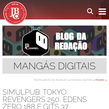
MANGÁS DIGITAIS
INÍCIO
»
BLOG DA REDAÇÃO
»
MANGÁS DIGITAIS
»
PÁGINA 3
SIMULPUB: TOKYO
REVENGERS 250, EDENS
ZERO 188 E GITS 37