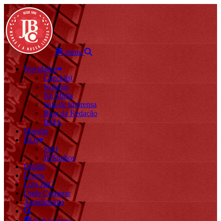
menu
Novidades
Checklist
Notícias
Na Mídia
Sala de Imprensa
Blog da Redação
BMA
Mangás
HQs
Start
JBStudios
Digital
Livros
Loja JBC
Onde Comprar
Atendimento
fechar menu