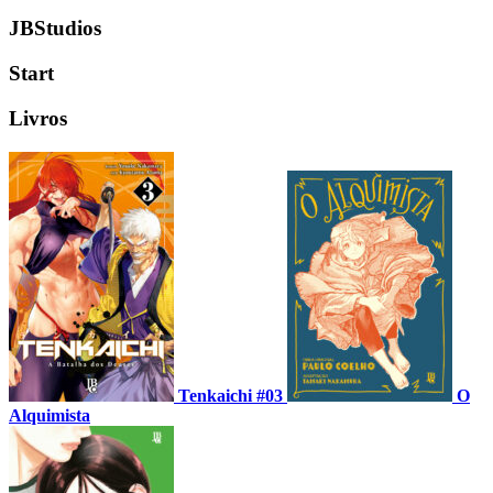
JBStudios
Start
Livros
Tenkaichi #03
O
Alquimista