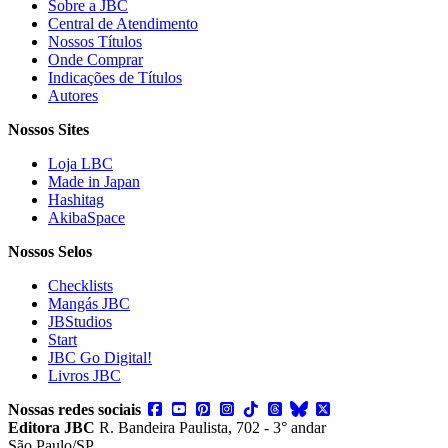
Sobre a JBC
Central de Atendimento
Nossos Títulos
Onde Comprar
Indicações de Títulos
Autores
Nossos Sites
Loja LBC
Made in Japan
Hashitag
AkibaSpace
Nossos Selos
Checklists
Mangás JBC
JBStudios
Start
JBC Go Digital!
Livros JBC
Nossas redes sociais
Editora JBC
R. Bandeira Paulista, 702 - 3° andar
São Paulo/SP