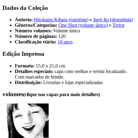
Dados da Coleção
Autoria:
Hirokatsu Kihara (roteirista)
e
Junji Ito (desenhista)
Gêneros/Categorias:
One Shot (volume único)
e
Terror
Número volumes:
Volume único
Número de páginas:
120
Classificação etária:
16 anos
Edição Impressa
Formato:
15,0 x 21,0 cm
Detalhes especiais:
capa com orelhas e verniz localizado.
Com marcador de brinde.
Distribuição:
Livrarias e lojas especializadas
volumes
(clique nas capas para mais detalhes)