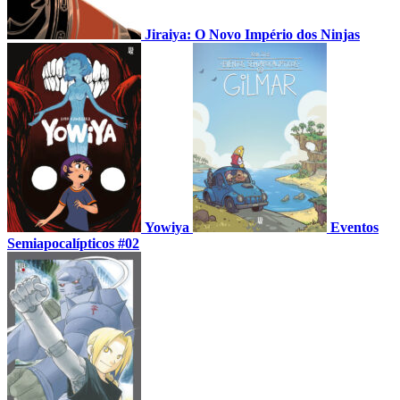
Jiraiya: O Novo Império dos Ninjas
Yowiya
Eventos
Semiapocalípticos #02