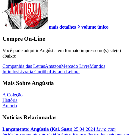
mais detalhes
volume único
Compre On-Line
Você pode adquirir Angústia em formato impresso no(s) site(s)
abaixo:
Companhia das Letras
Amazon
Mercado Livre
Mundos
Infinitos
Livraria Curitiba
Livraria Leitura
Mais Sobre Angústia
A Coleção
História
Autoria
Notícias Relacionadas
Lançamento: Angústia (Kai, Sasu)
25.04.2024
Livro com
histórias sobrenaturais de Hirokatsu Kihara ilustradas pelo mestre