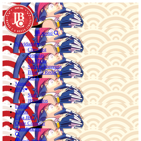
menu
Novidades
Checklist
Notícias
Na Mídia
Sala de Imprensa
Blog da Redação
BMA
Mangás
HQs
Start
JBStudios
Digital
Livros
Loja JBC
Onde Comprar
Atendimento
fechar menu