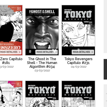
MAIS DETALHES
MAIS DETALHES
MAIS DETALHES
Zero Capítulo
Tokyo Revengers
The Ghost in The
#181
Capítulo #231
Shell - The Human
Algorithm #034
3/03/2022
04/03/2022
03/03/2022