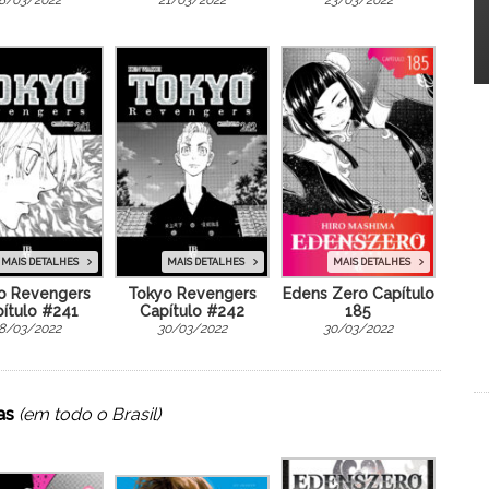
8/03/2022
21/03/2022
23/03/2022
MAIS DETALHES
MAIS DETALHES
MAIS DETALHES
o Revengers
Tokyo Revengers
Edens Zero Capítulo
ítulo #241
Capítulo #242
185
8/03/2022
30/03/2022
30/03/2022
as
(em todo o Brasil)