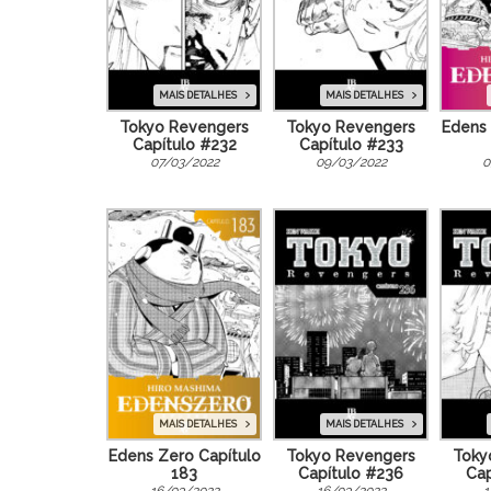
MAIS DETALHES
MAIS DETALHES
Tokyo Revengers
Tokyo Revengers
Edens 
Capítulo #232
Capítulo #233
07/03/2022
09/03/2022
0
MAIS DETALHES
MAIS DETALHES
Edens Zero Capítulo
Tokyo Revengers
Toky
183
Capítulo #236
Cap