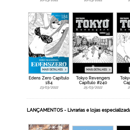
16/03/2022
16/03/2022
1
MAIS DETALHES
MAIS DETALHES
Edens Zero Capítulo
Tokyo Revengers
Toky
184
Capítulo #240
Cap
23/03/2022
25/03/2022
2
LANÇAMENTOS - Livrarias e lojas especializad