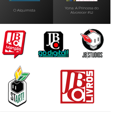
Yona: A Princesa do
O Alquimista
Alvorecer #12