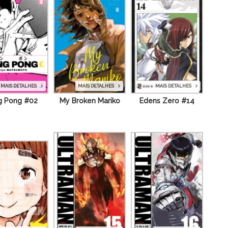
MAIS DETALHES
MAIS DETALHES
MAIS DETALHES
Edens Zero #14
g Pong #02
My Broken Mariko