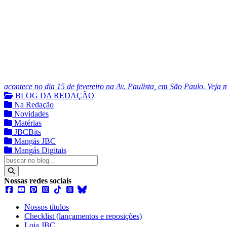
acontece no dia 15 de fevereiro na Av. Paulista, em São Paulo. Veja 
BLOG DA REDAÇÃO
Na Redação
Novidades
Matérias
JBCBits
Mangás JBC
Mangás Digitais
Nossas redes sociais
Nossos títulos
Checklist (lançamentos e reposições)
Loja JBC