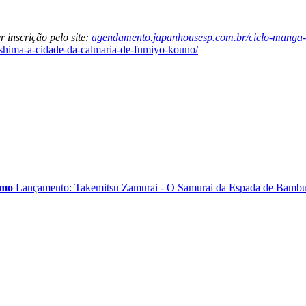
r inscrição pelo site:
agendamento.japanhousesp.com.br/ciclo-manga-
shima-a-cidade-da-calmaria-de-fumiyo-kouno/
imo
Lançamento: Takemitsu Zamurai - O Samurai da Espada de Bamb