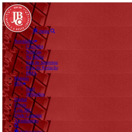
menu
Novidades
Checklist
Notícias
Na Mídia
Sala de Imprensa
Blog da Redação
BMA
Mangás
HQs
Start
JBStudios
Digital
Livros
Loja JBC
Onde Comprar
Atendimento
fechar menu