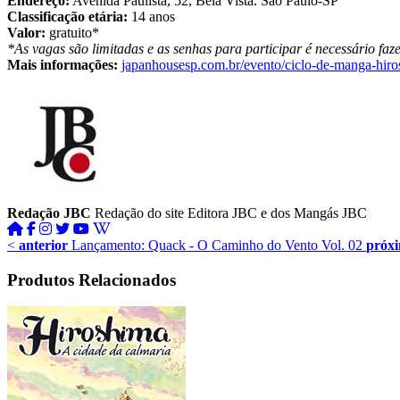
Endereço:
Avenida Paulista, 52, Bela Vista. São Paulo-SP
Classificação etária:
14 anos
Valor:
gratuito*
*As vagas são limitadas e as senhas para participar é necessário faze
Mais informações:
japanhousesp.com.br/evento/ciclo-de-manga-hiro
Redação JBC
Redação do site Editora JBC e dos Mangás JBC
<
anterior
Lançamento: Quack - O Caminho do Vento Vol. 02
próx
Produtos Relacionados