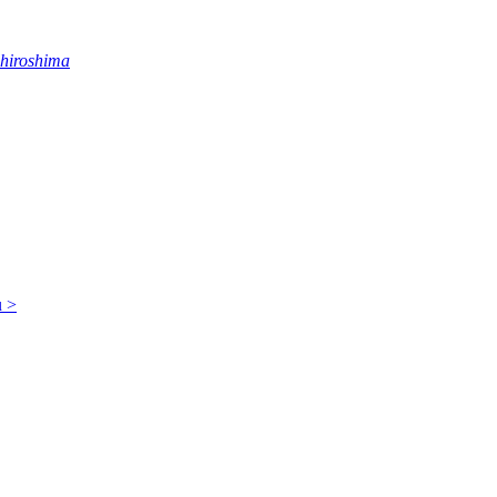
hiroshima
u
>