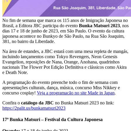
No fim de semana que marca os 115 anos de Imigração Japonesa no
Brasil, a Editora JBC participa do evento
Bunka Matsuri 2023
, nos
dias 17 e 18 de junho de 2023, em São Paulo. O evento da cultura
japonesa acontece no Bunkyo de São Paulo, na Rua São Joaquim,
381, no bairro da Liberdade.
Na área de estandes, a JBC estará com uma mesa repleta de mangás,
incluindo lançamentos como Tokyo Revengers, Neon Genesis
Evangelion, reposições de Nana, Orange, Anohana, quadrinhos
nacionais The Flower Pot Edição Definitiva e clássicos como Akira
e Death Note.
A programação do evento preenche todo o fim de semana com
apresentações culturais, dança, música, concurso Miss Nikkey e
concurso cosplay!
Veja a programação no site Made in Japan
.
Confira o
catálogo da JBC
no Bunka Matsuri 2023 no link:
https://2palit.us/bunkamatsuri2023
17º Bunka Matsuri – Festival da Cultura Japonesa
Quando:
17 e 18 de junho de 2023