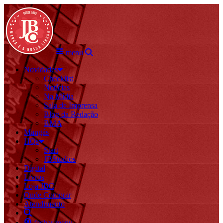
menu
Novidades
Checklist
Notícias
Na Mídia
Sala de Imprensa
Blog da Redação
BMA
Mangás
HQs
Start
JBStudios
Digital
Livros
Loja JBC
Onde Comprar
Atendimento
fechar menu