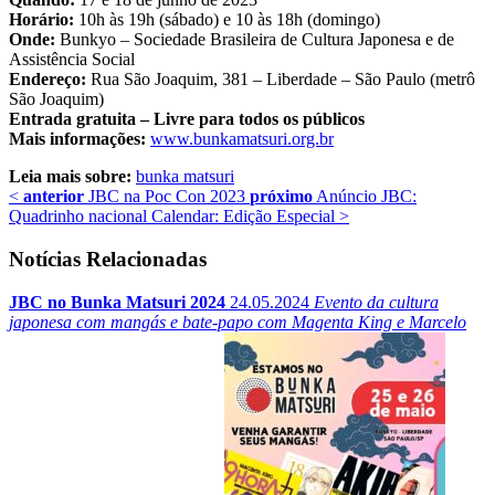
Horário:
10h às 19h (sábado) e 10 às 18h (domingo)
Onde:
Bunkyo – Sociedade Brasileira de Cultura Japonesa e de
Assistência Social
Endereço:
Rua São Joaquim, 381 – Liberdade – São Paulo (metrô
São Joaquim)
Entrada gratuita – Livre para todos os públicos
Mais informações:
www.bunkamatsuri.org.br
Leia mais sobre:
bunka matsuri
<
anterior
JBC na Poc Con 2023
próximo
Anúncio JBC:
Quadrinho nacional Calendar: Edição Especial
>
Notícias Relacionadas
JBC no Bunka Matsuri 2024
24.05.2024
Evento da cultura
japonesa com mangás e bate-papo com Magenta King e Marcelo