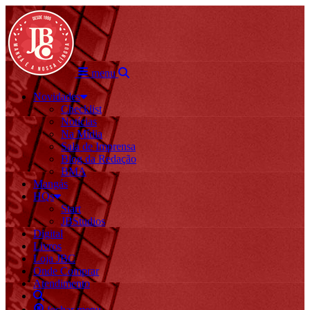
menu
Novidades
Checklist
Notícias
Na Mídia
Sala de Imprensa
Blog da Redação
BMA
Mangás
HQs
Start
JBStudios
Digital
Livros
Loja JBC
Onde Comprar
Atendimento
fechar menu