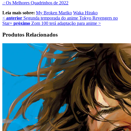
.: Os Melhores Quadrinhos de 2022
Leia mais sobre:
My Broken Mariko
Waka Hirako
<
anterior
Segunda temporada do anime Tokyo Revengers no
Star+
próximo
Zom 100 terá adaptação para anime
>
Produtos Relacionados