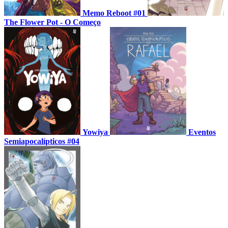
Memo Reboot #01
The Flower Pot - O Começo
Yowiya
Eventos
Semiapocalípticos #04