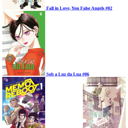
Fall in Love, You False Angels #02
Sob a Luz da Lua #06