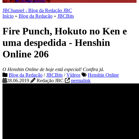
JBChannel - Blog da Redação JBC
Início
»
Blog da Redação
»
JBCBits
Fire Punch, Hokuto no Ken e
uma despedida - Henshin
Online 206
O Henshin Online de hoje está especial! Confira já.
Blog da Redação
/
JBCBits
/
Vídeos
Henshin Online
28.06.2019
Redação JBC
permalink