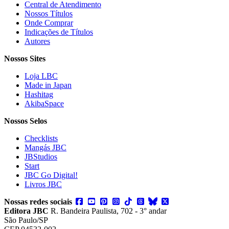
Central de Atendimento
Nossos Títulos
Onde Comprar
Indicações de Títulos
Autores
Nossos Sites
Loja LBC
Made in Japan
Hashitag
AkibaSpace
Nossos Selos
Checklists
Mangás JBC
JBStudios
Start
JBC Go Digital!
Livros JBC
Nossas redes sociais
Editora JBC
R. Bandeira Paulista, 702 - 3° andar
São Paulo/SP