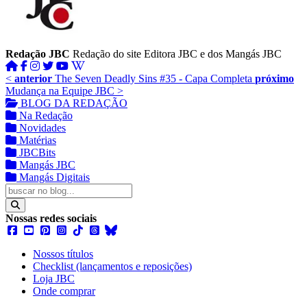
Redação JBC
Redação do site Editora JBC e dos Mangás JBC
<
anterior
The Seven Deadly Sins #35 - Capa Completa
próximo
Mudança na Equipe JBC
>
BLOG DA REDAÇÃO
Na Redação
Novidades
Matérias
JBCBits
Mangás JBC
Mangás Digitais
Nossas redes sociais
Nossos títulos
Checklist (lançamentos e reposições)
Loja JBC
Onde comprar