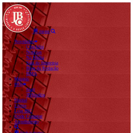
menu
Novidades
Checklist
Notícias
Na Mídia
Sala de Imprensa
Blog da Redação
BMA
Mangás
HQs
Start
JBStudios
Digital
Livros
Loja JBC
Onde Comprar
Atendimento
fechar menu