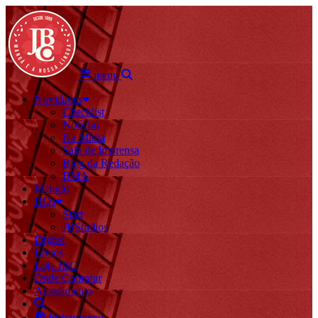
menu
Novidades
Checklist
Notícias
Na Mídia
Sala de Imprensa
Blog da Redação
BMA
Mangás
HQs
Start
JBStudios
Digital
Livros
Loja JBC
Onde Comprar
Atendimento
fechar menu