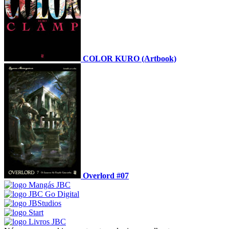
COLOR KURO (Artbook)
Overlord #07