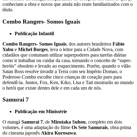
conheciam a obra e novos que ainda não eram familiarizados com o
título.
Combo Rangers- Somos Iguais
Publicação Infantil
Combo Rangers- Somos Iguais
, dos autores brasileiros
Fábio
Yabu
e
Michel Borges
, leva o leitor para a Cidade Nova, com
cidadãos que costumam utilizar superpoderes para tarefas diárias
como ir trabalhar ou cuidar da casa, tornando o conceito de “super-
heróis” obsoleto e levado ao esquecimento. Porém, quando o vilão
Satan Boss resolve invadir a Terra com seu Império Domao, o
Poderoso Combo escolhe cinco crianças de coração puro para
defendê-la. Juntos, Fox, Ken, Kiko, Lisa e Tati mostrarão ao mundo
o herói que existe dentro dele e em cada um de nós.
Samurai 7
Publicação em Minissérie
O mangá
Samurai 7
, de
Mizutaka Suhou
, completo em dois
volumes, é uma adaptação do filme
Os Sete Samurais
, obra-prima
do cineasta japonês
Akira Kurosawa
.