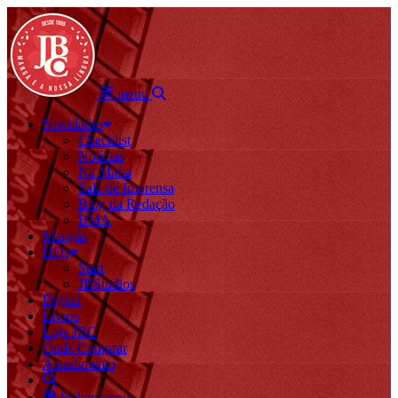
menu
Novidades
Checklist
Notícias
Na Mídia
Sala de Imprensa
Blog da Redação
BMA
Mangás
HQs
Start
JBStudios
Digital
Livros
Loja JBC
Onde Comprar
Atendimento
fechar menu