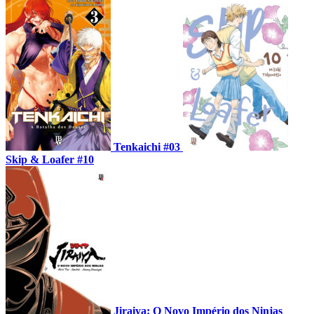
Tenkaichi #03
Skip & Loafer #10
Jiraiya: O Novo Império dos Ninjas