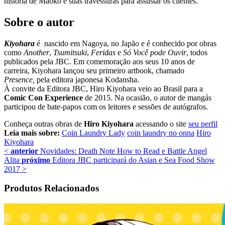
história de Maoko e suas travessuras para assustar os clientes.
Sobre o autor
Kiyohara
é nascido em Nagoya, no Japão e é conhecido por obras
como
Another
,
Tsumitsuki
,
Feridas
e
Só Você pode Ouvir
, todos
publicados pela JBC. Em comemoração aos seus 10 anos de
carreira, Kiyohara lançou seu primeiro artbook, chamado
Presence,
pela editora japonesa Kodansha.
À convite da Editora JBC, Hiro Kiyohara veio ao Brasil para a
Comic Con Experience
de 2015. Na ocasião, o autor de mangás
participou de bate-papos com os leitores e sessões de autógrafos.
Conheça outras obras de
Hiro Kiyohara
acessando o site
seu perfil
Leia mais sobre:
Coin Laundry Lady
coin laundry no onna
Hiro
Kiyohara
<
anterior
Novidades: Death Note How to Read e Battle Angel
Alita
próximo
Editora JBC participará do Asian e Sea Food Show
2017
>
Produtos Relacionados