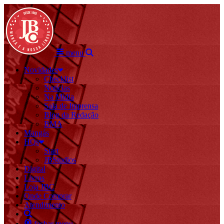
menu
Novidades
Checklist
Notícias
Na Mídia
Sala de Imprensa
Blog da Redação
BMA
Mangás
HQs
Start
JBStudios
Digital
Livros
Loja JBC
Onde Comprar
Atendimento
fechar menu