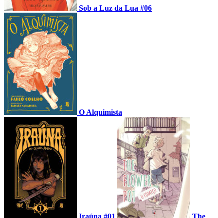
Sob a Luz da Lua #06
O Alquimista
Iraúna #01
The