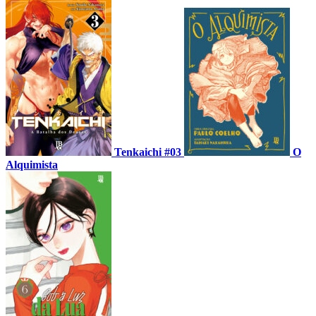
Tenkaichi #03
O
Alquimista