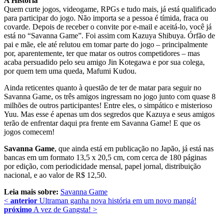
A História
Quem curte jogos, videogame, RPGs e tudo mais, já está qualificado
para participar do jogo. Não importa se a pessoa é tímida, fraca ou
covarde. Depois de receber o convite por e-mail e aceitá-lo, você já
está no “Savanna Game”. Foi assim com Kazuya Shibuya. Órfão de
pai e mãe, ele até relutou em tomar parte do jogo – principalmente
por, aparentemente, ter que matar os outros competidores – mas
acaba persuadido pelo seu amigo Jin Kotegawa e por sua colega,
por quem tem uma queda, Mafumi Kudou.
Ainda reticentes quanto à questão de ter de matar para seguir no
Savanna Game, os três amigos ingressam no jogo junto com quase 8
milhões de outros participantes! Entre eles, o simpático e misterioso
Yuu. Mas esse é apenas um dos segredos que Kazuya e seus amigos
terão de enfrentar daqui pra frente em Savanna Game! E que os
jogos comecem!
Savanna Game
, que ainda está em publicação no Japão, já está nas
bancas em um formato 13,5 x 20,5 cm, com cerca de 180 páginas
por edição, com periodicidade mensal, papel jornal, distribuição
nacional, e ao valor de R$ 12,50.
Leia mais sobre:
Savanna Game
<
anterior
Ultraman ganha nova história em um novo mangá!
próximo
A vez de Gangsta!
>