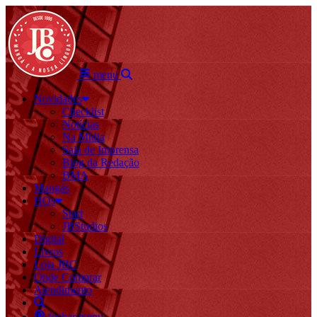
menu
Novidades
Checklist
Notícias
Na Mídia
Sala de Imprensa
Blog da Redação
BMA
Mangás
HQs
Start
JBStudios
Digital
Livros
Loja JBC
Onde Comprar
Atendimento
fechar menu