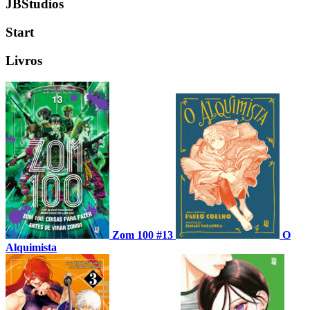
JBStudios
Start
Livros
Zom 100 #13
O
Alquimista