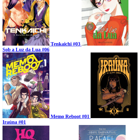
Tenkaichi #03
Sob a Luz da Lua #06
Memo Reboot #01
Iraúna #01