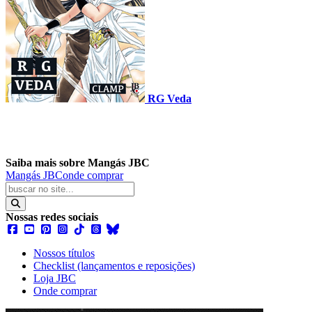
RG Veda
Saiba mais sobre Mangás JBC
Mangás JBC
onde comprar
Nossas redes sociais
Nossos títulos
Checklist (lançamentos e reposições)
Loja JBC
Onde comprar