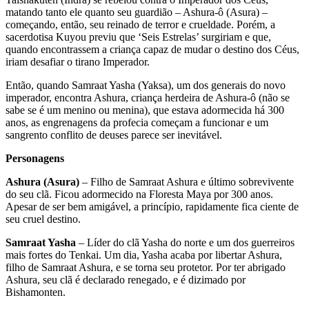
matando tanto ele quanto seu guardião – Ashura-ô (Asura) –
começando, então, seu reinado de terror e crueldade. Porém, a
sacerdotisa Kuyou previu que ‘Seis Estrelas’ surgiriam e que,
quando encontrassem a criança capaz de mudar o destino dos Céus,
iriam desafiar o tirano Imperador.
Então, quando Samraat Yasha (Yaksa), um dos generais do novo
imperador, encontra Ashura, criança herdeira de Ashura-ô (não se
sabe se é um menino ou menina), que estava adormecida há 300
anos, as engrenagens da profecia começam a funcionar e um
sangrento conflito de deuses parece ser inevitável.
Personagens
Ashura (Asura)
– Filho de Samraat Ashura e último sobrevivente
do seu clã. Ficou adormecido na Floresta Maya por 300 anos.
Apesar de ser bem amigável, a princípio, rapidamente fica ciente de
seu cruel destino.
Samraat Yasha
– Líder do clã Yasha do norte e um dos guerreiros
mais fortes do Tenkai. Um dia, Yasha acaba por libertar Ashura,
filho de Samraat Ashura, e se torna seu protetor. Por ter abrigado
Ashura, seu clã é declarado renegado, e é dizimado por
Bishamonten.