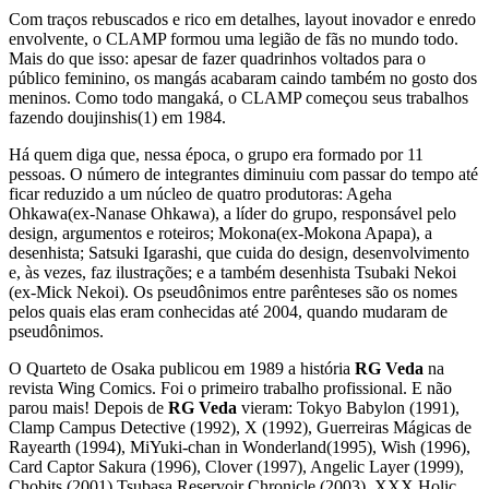
Com traços rebuscados e rico em detalhes, layout inovador e enredo
envolvente, o CLAMP formou uma legião de fãs no mundo todo.
Mais do que isso: apesar de fazer quadrinhos voltados para o
público feminino, os mangás acabaram caindo também no gosto dos
meninos. Como todo mangaká, o CLAMP começou seus trabalhos
fazendo doujinshis(1) em 1984.
Há quem diga que, nessa época, o grupo era formado por 11
pessoas. O número de integrantes diminuiu com passar do tempo até
ficar reduzido a um núcleo de quatro produtoras: Ageha
Ohkawa(ex-Nanase Ohkawa), a líder do grupo, responsável pelo
design, argumentos e roteiros; Mokona(ex-Mokona Apapa), a
desenhista; Satsuki Igarashi, que cuida do design, desenvolvimento
e, às vezes, faz ilustrações; e a também desenhista Tsubaki Nekoi
(ex-Mick Nekoi). Os pseudônimos entre parênteses são os nomes
pelos quais elas eram conhecidas até 2004, quando mudaram de
pseudônimos.
O Quarteto de Osaka publicou em 1989 a história
RG Veda
na
revista Wing Comics. Foi o primeiro trabalho profissional. E não
parou mais! Depois de
RG Veda
vieram: Tokyo Babylon (1991),
Clamp Campus Detective (1992), X (1992), Guerreiras Mágicas de
Rayearth (1994), MiYuki-chan in Wonderland(1995), Wish (1996),
Card Captor Sakura (1996), Clover (1997), Angelic Layer (1999),
Chobits (2001),Tsubasa Reservoir Chronicle (2003), XXX Holic