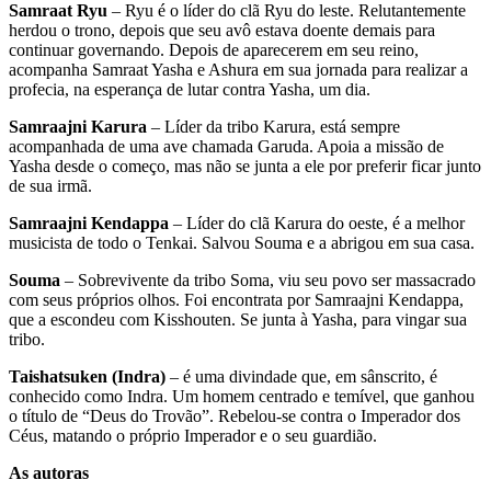
Samraat Ryu
– Ryu é o líder do clã Ryu do leste. Relutantemente
herdou o trono, depois que seu avô estava doente demais para
continuar governando. Depois de aparecerem em seu reino,
acompanha Samraat Yasha e Ashura em sua jornada para realizar a
profecia, na esperança de lutar contra Yasha, um dia.
Samraajni Karura
– Líder da tribo Karura, está sempre
acompanhada de uma ave chamada Garuda. Apoia a missão de
Yasha desde o começo, mas não se junta a ele por preferir ficar junto
de sua irmã.
Samraajni Kendappa
– Líder do clã Karura do oeste, é a melhor
musicista de todo o Tenkai. Salvou Souma e a abrigou em sua casa.
Souma
– Sobrevivente da tribo Soma, viu seu povo ser massacrado
com seus próprios olhos. Foi encontrata por Samraajni Kendappa,
que a escondeu com Kisshouten. Se junta à Yasha, para vingar sua
tribo.
Taishatsuken (Indra)
– é uma divindade que, em sânscrito, é
conhecido como Indra. Um homem centrado e temível, que ganhou
o título de “Deus do Trovão”. Rebelou-se contra o Imperador dos
Céus, matando o próprio Imperador e o seu guardião.
As autoras