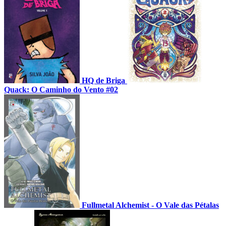
HQ de Briga
Quack: O Caminho do Vento #02
Fullmetal Alchemist - O Vale das Pétalas