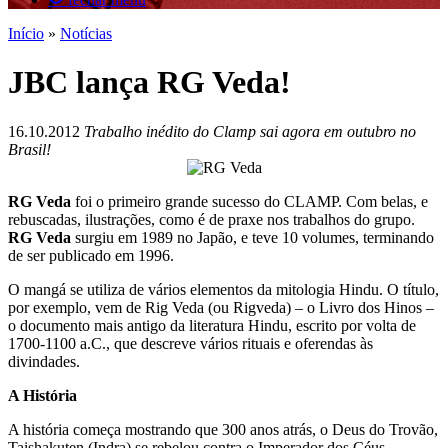
Início
»
Notícias
JBC lança RG Veda!
16.10.2012
Trabalho inédito do Clamp sai agora em outubro no
Brasil!
RG Veda
foi o primeiro grande sucesso do CLAMP. Com belas, e
rebuscadas, ilustrações, como é de praxe nos trabalhos do grupo.
RG Veda
surgiu em 1989 no Japão, e teve 10 volumes, terminando
de ser publicado em 1996.
O mangá se utiliza de vários elementos da mitologia Hindu. O título,
por exemplo, vem de Rig Veda (ou Rigveda) – o Livro dos Hinos –
o documento mais antigo da literatura Hindu, escrito por volta de
1700-1100 a.C., que descreve vários rituais e oferendas às
divindades.
A História
A história começa mostrando que 300 anos atrás, o Deus do Trovão,
Taishakuten (Indra) se rebelou contra o Imperador dos Céus,