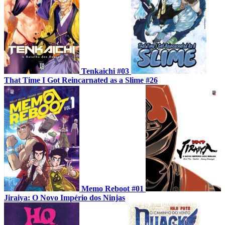
Tenkaichi #03
That Time I Got Reincarnated as a Slime #26
Memo Reboot #01
Jiraiya: O Novo Império dos Ninjas