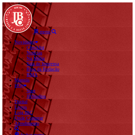
menu
Novidades
Checklist
Notícias
Na Mídia
Sala de Imprensa
Blog da Redação
BMA
Mangás
HQs
Start
JBStudios
Digital
Livros
Loja JBC
Onde Comprar
Atendimento
fechar menu