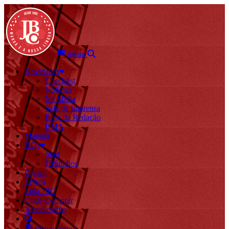
menu
Novidades
Checklist
Notícias
Na Mídia
Sala de Imprensa
Blog da Redação
BMA
Mangás
HQs
Start
JBStudios
Digital
Livros
Loja JBC
Onde Comprar
Atendimento
fechar menu