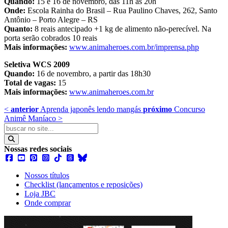
Quando:
15 e 16 de novembro, das 11h às 20h
Onde:
Escola Rainha do Brasil – Rua Paulino Chaves, 262, Santo
Antônio – Porto Alegre – RS
Quanto:
8 reais antecipado +1 kg de alimento não-perecível. Na
porta serão cobrados 10 reais
Mais informações:
www.animaheroes.com.br/imprensa.php
Seletiva WCS 2009
Quando:
16 de novembro, a partir das 18h30
Total de vagas:
15
Mais informações:
www.animaheroes.com.br
<
anterior
Aprenda japonês lendo mangás
próximo
Concurso
Animê Maníaco
>
Nossas redes sociais
Nossos títulos
Checklist (lançamentos e reposições)
Loja JBC
Onde comprar