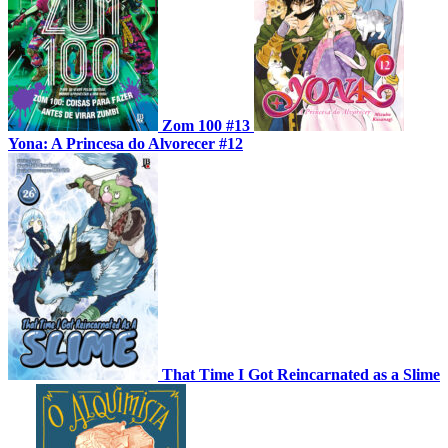
Zom 100 #13
Yona: A Princesa do Alvorecer #12
That Time I Got Reincarnated as a Slime