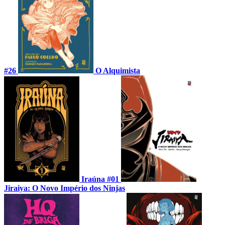
#26
O Alquimista
Iraúna #01
Jiraiya: O Novo Império dos Ninjas