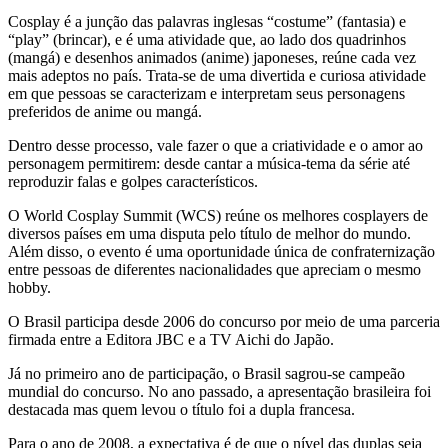
Cosplay é a junção das palavras inglesas “costume” (fantasia) e
“play” (brincar), e é uma atividade que, ao lado dos quadrinhos
(mangá) e desenhos animados (anime) japoneses, reúne cada vez
mais adeptos no país. Trata-se de uma divertida e curiosa atividade
em que pessoas se caracterizam e interpretam seus personagens
preferidos de anime ou mangá.
Dentro desse processo, vale fazer o que a criatividade e o amor ao
personagem permitirem: desde cantar a música-tema da série até
reproduzir falas e golpes característicos.
O World Cosplay Summit (WCS) reúne os melhores cosplayers de
diversos países em uma disputa pelo título de melhor do mundo.
Além disso, o evento é uma oportunidade única de confraternização
entre pessoas de diferentes nacionalidades que apreciam o mesmo
hobby.
O Brasil participa desde 2006 do concurso por meio de uma parceria
firmada entre a Editora JBC e a TV Aichi do Japão.
Já no primeiro ano de participação, o Brasil sagrou-se campeão
mundial do concurso. No ano passado, a apresentação brasileira foi
destacada mas quem levou o título foi a dupla francesa.
Para o ano de 2008, a expectativa é de que o nível das duplas seja