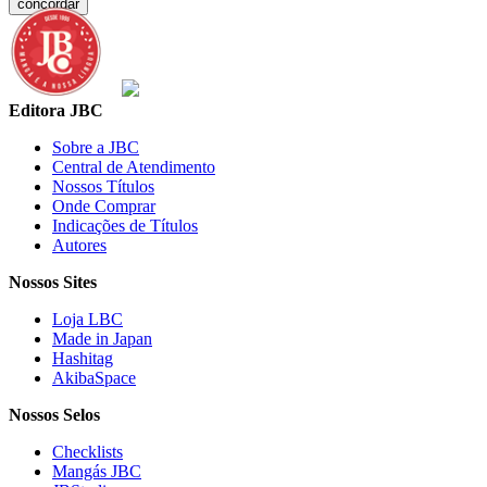
concordar
Editora JBC
Sobre a JBC
Central de Atendimento
Nossos Títulos
Onde Comprar
Indicações de Títulos
Autores
Nossos Sites
Loja LBC
Made in Japan
Hashitag
AkibaSpace
Nossos Selos
Checklists
Mangás JBC