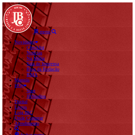
menu
Novidades
Checklist
Notícias
Na Mídia
Sala de Imprensa
Blog da Redação
BMA
Mangás
HQs
Start
JBStudios
Digital
Livros
Loja JBC
Onde Comprar
Atendimento
fechar menu