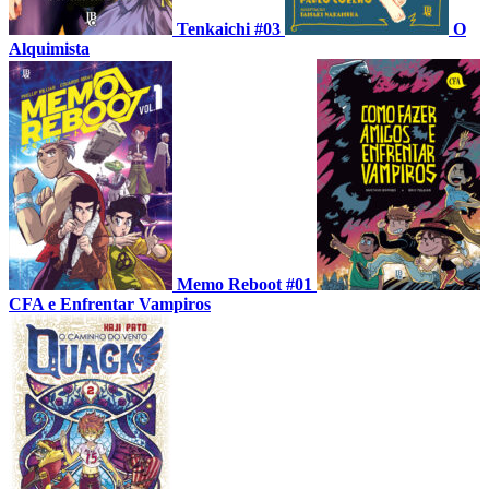
Tenkaichi #03
O
Alquimista
Memo Reboot #01
CFA e Enfrentar Vampiros