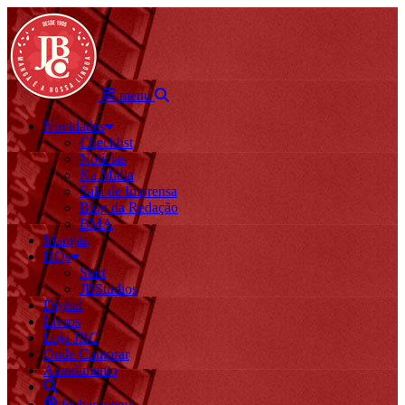
menu
Novidades
Checklist
Notícias
Na Mídia
Sala de Imprensa
Blog da Redação
BMA
Mangás
HQs
Start
JBStudios
Digital
Livros
Loja JBC
Onde Comprar
Atendimento
fechar menu