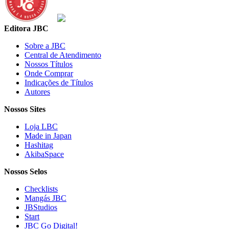
Editora JBC
Sobre a JBC
Central de Atendimento
Nossos Títulos
Onde Comprar
Indicações de Títulos
Autores
Nossos Sites
Loja LBC
Made in Japan
Hashitag
AkibaSpace
Nossos Selos
Checklists
Mangás JBC
JBStudios
Start
JBC Go Digital!