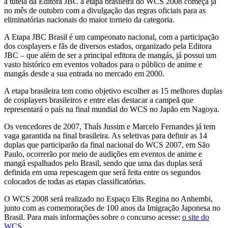
a tutela da Editora JBC a etapa brasileira do WCS 2008 começa já
no mês de outubro com a divulgação das regras oficiais para as
eliminatórias nacionais do maior torneio da categoria.
A Etapa JBC Brasil é um campeonato nacional, com a participação
dos cosplayers e fãs de diversos estados, organizado pela Editora
JBC – que além de ser a principal editora de mangás, já possui um
vasto histórico em eventos voltados para o público de anime e
mangás desde a sua entrada no mercado em 2000.
A etapa brasileira tem como objetivo escolher as 15 melhores duplas
de cosplayers brasileiros e entre elas destacar a campeã que
representará o país na final mundial do WCS no Japão em Nagoya.
Os vencedores de 2007, Thaís Jussim e Marcelo Fernandes já tem
vaga garantida na final brasileira. As seletivas para definir as 14
duplas que participarão da final nacional do WCS 2007, em São
Paulo, ocorrerão por meio de audições em eventos de anime e
mangá espalhados pelo Brasil, sendo que uma das duplas será
definida em uma repescagem que será feita entre os segundos
colocados de todas as etapas classificatórias.
O WCS 2008 será realizado no Espaço Elis Regina no Anhembi,
junto com as comemorações de 100 anos da Imigração Japonesa no
Brasil. Para mais informações sobre o concurso acesse:
o site do
WCS