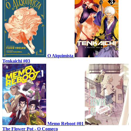
O Alquimista
Tenkaichi #03
Memo Reboot #01
The Flower Pot - O Começo