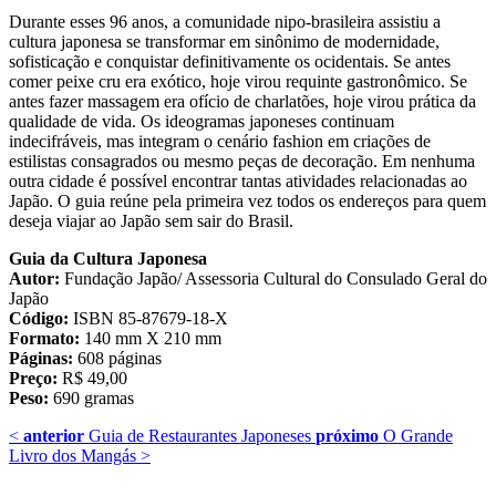
Durante esses 96 anos, a comunidade nipo-brasileira assistiu a
cultura japonesa se transformar em sinônimo de modernidade,
sofisticação e conquistar definitivamente os ocidentais. Se antes
comer peixe cru era exótico, hoje virou requinte gastronômico. Se
antes fazer massagem era ofício de charlatões, hoje virou prática da
qualidade de vida. Os ideogramas japoneses continuam
indecifráveis, mas integram o cenário fashion em criações de
estilistas consagrados ou mesmo peças de decoração. Em nenhuma
outra cidade é possível encontrar tantas atividades relacionadas ao
Japão. O guia reúne pela primeira vez todos os endereços para quem
deseja viajar ao Japão sem sair do Brasil.
Guia da Cultura Japonesa
Autor:
Fundação Japão/ Assessoria Cultural do Consulado Geral do
Japão
Código:
ISBN 85-87679-18-X
Formato:
140 mm X 210 mm
Páginas:
608 páginas
Preço:
R$ 49,00
Peso:
690 gramas
<
anterior
Guia de Restaurantes Japoneses
próximo
O Grande
Livro dos Mangás
>