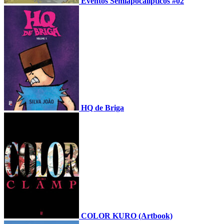
Eventos Semiapocalípticos #02
HQ de Briga
COLOR KURO (Artbook)