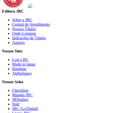
Editora JBC
Sobre a JBC
Central de Atendimento
Nossos Títulos
Onde Comprar
Indicações de Títulos
Autores
Nossos Sites
Loja LBC
Made in Japan
Hashitag
AkibaSpace
Nossos Selos
Checklists
Mangás JBC
JBStudios
Start
JBC Go Digital!