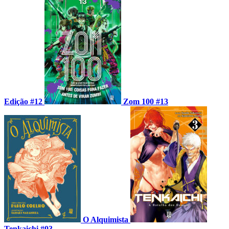
Edição #12
Zom 100 #13
O Alquimista
Tenkaichi #03