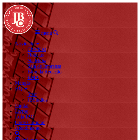
menu
Novidades
Checklist
Notícias
Na Mídia
Sala de Imprensa
Blog da Redação
BMA
Mangás
HQs
Start
JBStudios
Digital
Livros
Loja JBC
Onde Comprar
Atendimento
fechar menu