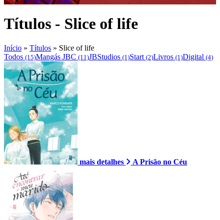
Títulos - Slice of life
Início
»
Títulos
»
Slice of life
Todos
Mangás JBC
JBStudios
Start
Livros
Digital
(15)
(11)
(1)
(2)
(1)
(4)
mais detalhes
A Prisão no Céu