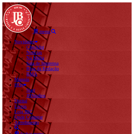
menu
Novidades
Checklist
Notícias
Na Mídia
Sala de Imprensa
Blog da Redação
BMA
Mangás
HQs
Start
JBStudios
Digital
Livros
Loja JBC
Onde Comprar
Atendimento
fechar menu