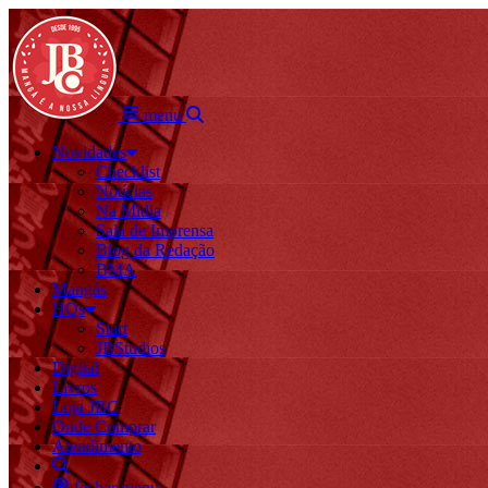
menu
Novidades
Checklist
Notícias
Na Mídia
Sala de Imprensa
Blog da Redação
BMA
Mangás
HQs
Start
JBStudios
Digital
Livros
Loja JBC
Onde Comprar
Atendimento
fechar menu