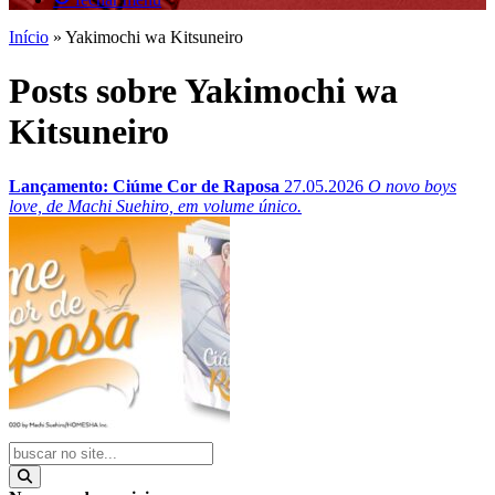
Início
»
Yakimochi wa Kitsuneiro
Posts sobre Yakimochi wa
Kitsuneiro
Lançamento: Ciúme Cor de Raposa
27.05.2026
O novo boys
love, de Machi Suehiro, em volume único.