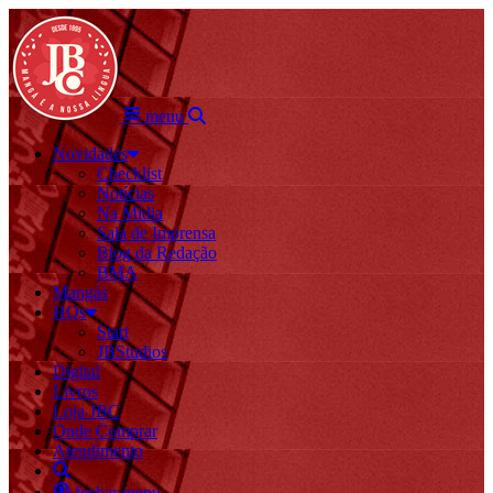
menu
Novidades
Checklist
Notícias
Na Mídia
Sala de Imprensa
Blog da Redação
BMA
Mangás
HQs
Start
JBStudios
Digital
Livros
Loja JBC
Onde Comprar
Atendimento
fechar menu