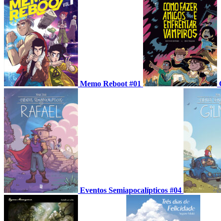
Memo Reboot #01
Eventos Semiapocalípticos #04