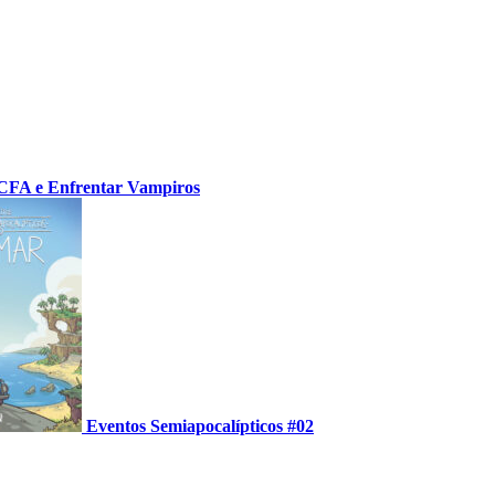
CFA e Enfrentar Vampiros
Eventos Semiapocalípticos #02