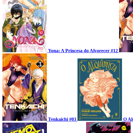
Yona: A Princesa do Alvorecer #12
Tenkaichi #03
O Al