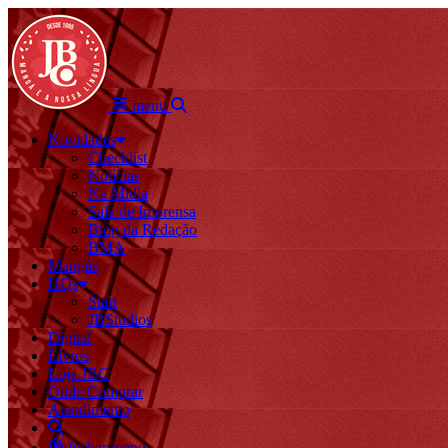
menu
Novidades
Checklist
Notícias
Na Mídia
Sala de Imprensa
Blog da Redação
BMA
Mangás
HQs
Start
JBStudios
Digital
Livros
Loja JBC
Onde Comprar
Atendimento
fechar menu