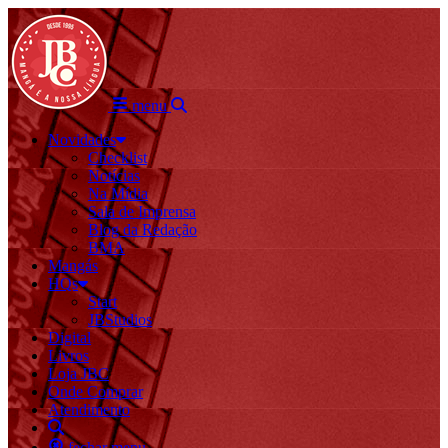
menu
Novidades
Checklist
Notícias
Na Mídia
Sala de Imprensa
Blog da Redação
BMA
Mangás
HQs
Start
JBStudios
Digital
Livros
Loja JBC
Onde Comprar
Atendimento
fechar menu