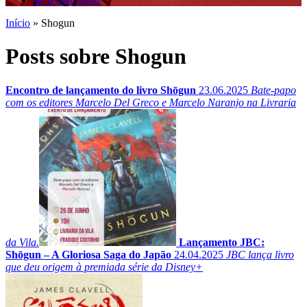
Início
»
Shogun
Posts sobre Shogun
Encontro de lançamento do livro Shōgun
23.06.2025
Bate-papo
com os editores Marcelo Del Greco e Marcelo Naranjo na Livraria
da Vila.
Lançamento JBC:
Shōgun – A Gloriosa Saga do Japão
24.04.2025
JBC lança livro
que deu origem à premiada série da Disney+