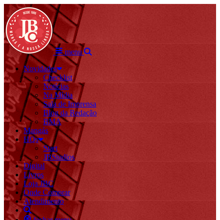
menu
Novidades
Checklist
Notícias
Na Mídia
Sala de Imprensa
Blog da Redação
BMA
Mangás
HQs
Start
JBStudios
Digital
Livros
Loja JBC
Onde Comprar
Atendimento
fechar menu