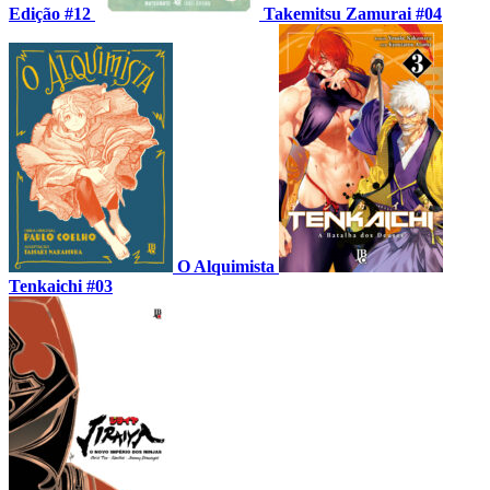
Edição #12
Takemitsu Zamurai #04
O Alquimista
Tenkaichi #03