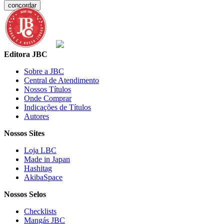
concordar
Editora JBC
Sobre a JBC
Central de Atendimento
Nossos Títulos
Onde Comprar
Indicações de Títulos
Autores
Nossos Sites
Loja LBC
Made in Japan
Hashitag
AkibaSpace
Nossos Selos
Checklists
Mangás JBC